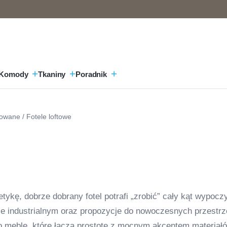
Komody
Tkaniny
Poradnik
rowane
/ Fotele loftowe
etykę, dobrze dobrany fotel potrafi „zrobić” cały kąt wypocz
acie industrialnym oraz propozycje do nowoczesnych przestrz
t to meble, które łączą prostotę z mocnym akcentem materiał