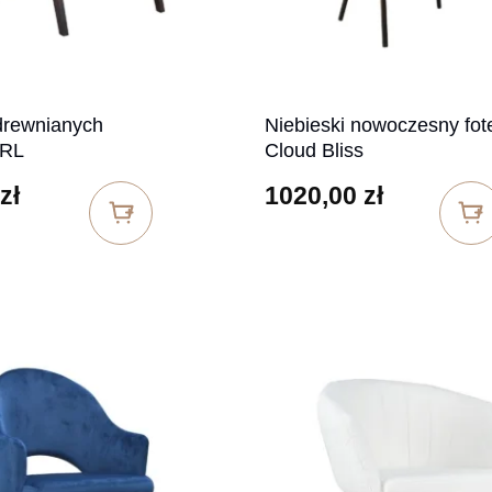
drewnianych
Niebieski nowoczesny fot
PRL
Cloud Bliss
zł
1020,00
zł