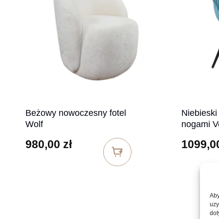
Beżowy nowoczesny fotel
Niebieski
Wolf
nogami V
980,00
zł
1099,0
Aby
uzy
dot