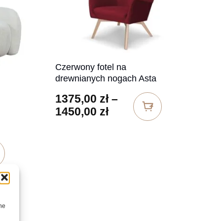
Czerwony fotel na
drewnianych nogach Asta
1375,00
zł
–
Zakres cen: od 1375,0
1450,00
zł
ne