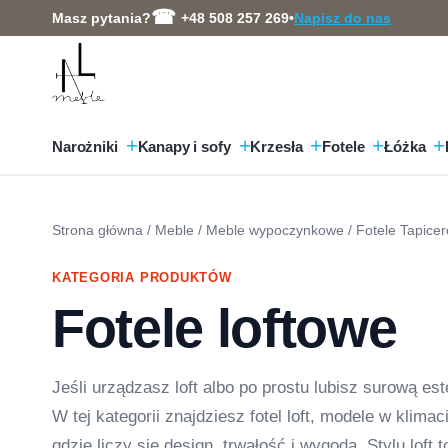
Przejdź
Masz pytania?
+48 508 257 269
•
Napisz do nas
do
treści
Narożniki
Kanapy i sofy
Krzesła
Fotele
Łóżka
Strona główna
/
Meble
/
Meble wypoczynkowe
/
Fotele Tapice
KATEGORIA PRODUKTÓW
Fotele loftowe
Jeśli urządzasz loft albo po prostu lubisz surową est
W tej kategorii znajdziesz fotel loft, modele w klim
gdzie liczy się design, trwałość i wygoda. Stylu lof