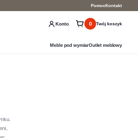
Pomoc
Kontakt
0
Konto
Twój koszyk
Meble pod wymiar
Outlet meblowy
ynku.
eni,
ów: