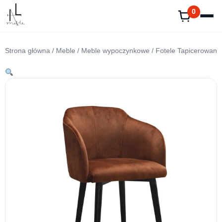
Przejdź
0
do
treści
Strona główna
/
Meble
/
Meble wypoczynkowe
/
Fotele Tapicerowane