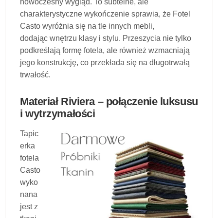
nowoczesny wygląd. To subtelne, ale
charakterystyczne wykończenie sprawia, że Fotel
Casto wyróżnia się na tle innych mebli,
dodając wnętrzu klasy i stylu. Przeszycia nie tylko
podkreślają formę fotela, ale również wzmacniają
jego konstrukcję, co przekłada się na długotrwałą
trwałość.
Materiał Riviera – połączenie luksusu
i wytrzymałości
Tapic
erka
fotela
Casto
wyko
nana
jest z