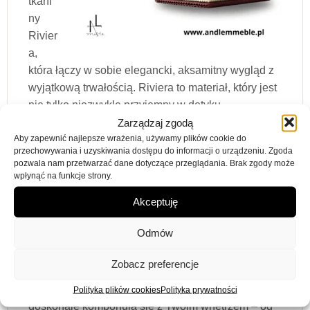
tkani
ny
Rivier
a,
która łączy w sobie elegancki, aksamitny wygląd z
wyjątkową trwałością. Riviera to materiał, który jest
nie tylko niezwykle przyjemny w dotyku,
ale także odporny na codzienne zużycie. Jego
Zarządzaj zgodą
Aby zapewnić najlepsze wrażenia, używamy plików cookie do
struktura sprawia, że fotel zachowuje świeży
przechowywania i uzyskiwania dostępu do informacji o urządzeniu. Zgoda
wygląd nawet po wielu latach użytkowania.
pozwala nam przetwarzać dane dotyczące przeglądania. Brak zgody może
Wysoka odporność na przetarcia i zabrudzenia
wpłynąć na funkcje strony.
czyni go idealnym wyborem
Akceptuję
zarówno do wnętrz mieszkalnych, jak i
komercyjnych.
Odmów
Dostępność tkaniny Riviera w szerokiej gamie
Zobacz preferencje
kolorystycznej pozwala na pełną personalizację
fotela Casto. Możesz wybrać odcienie, które
Polityka plików cookies
Polityka prywatności
doskonale komponują się z Twoim wnętrzem – od