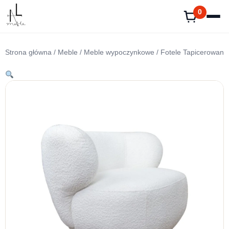
Przejdź
0
do
treści
Strona główna
/
Meble
/
Meble wypoczynkowe
/
Fotele Tapicerowane