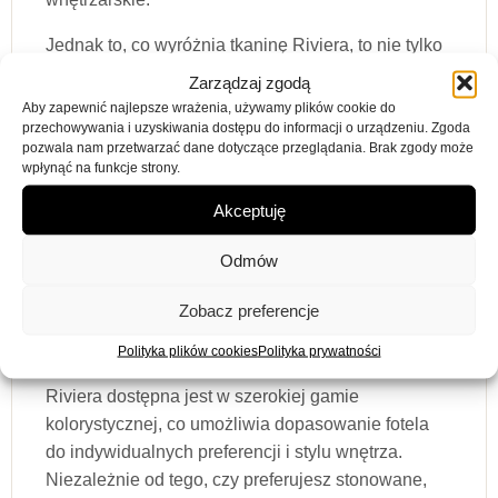
Jednak to, co wyróżnia tkaninę Riviera, to nie tylko
jej wygląd, ale również wytrzymałość. Jest ona
Zarządzaj zgodą
wyjątkowo odporna na ścieranie i uszkodzenia
Aby zapewnić najlepsze wrażenia, używamy plików cookie do
mechaniczne, co czyni ją idealnym wyborem
przechowywania i uzyskiwania dostępu do informacji o urządzeniu. Zgoda
pozwala nam przetwarzać dane dotyczące przeglądania. Brak zgody może
zarówno do domowych salonów, jak i do miejsc,
wpłynąć na funkcje strony.
gdzie fotel będzie intensywnie użytkowany, takich
Akceptuję
jak restauracje, hotele czy biura. Materiał jest
również łatwy do utrzymania w czystości, co
Odmów
znacznie ułatwia pielęgnację mebla. Dzięki temu
fotel Cosmo nie tylko będzie wyglądał świetnie
Zobacz preferencje
przez długie lata, ale także zachowa swoją
funkcjonalność i estetykę.
Polityka plików cookies
Polityka prywatności
Riviera dostępna jest w szerokiej gamie
kolorystycznej, co umożliwia dopasowanie fotela
do indywidualnych preferencji i stylu wnętrza.
Niezależnie od tego, czy preferujesz stonowane,