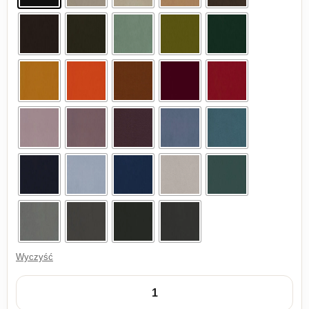
Wyczyść
ilość Fotel Cosmo biały w stylu nowoczesnym