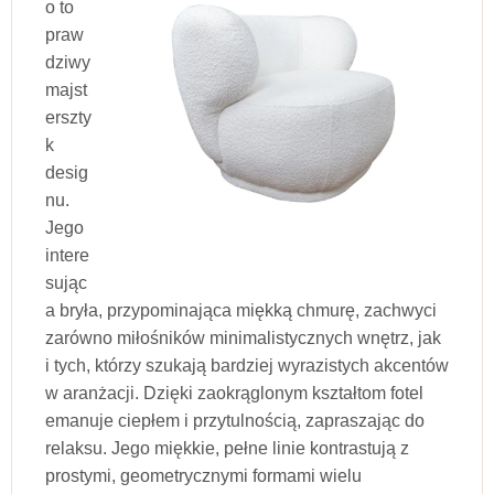
o to
praw
dziwy
majst
erszty
k
desig
nu.
Jego
intere
sując
a bryła, przypominająca miękką chmurę, zachwyci
zarówno miłośników minimalistycznych wnętrz, jak
i tych, którzy szukają bardziej wyrazistych akcentów
w aranżacji. Dzięki zaokrąglonym kształtom fotel
emanuje ciepłem i przytulnością, zapraszając do
relaksu. Jego miękkie, pełne linie kontrastują z
prostymi, geometrycznymi formami wielu