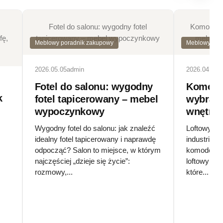
Fotel do salonu: wygodny fotel
Komoda lo
fę,
tapicerowany – mebel wypoczynkowy
mebel do
Meblowy poradnik zakupowy
Meblowy por
2026.05.05
admin
2026.04.25
a
Fotel do salonu: wygodny
Komoda 
k
fotel tapicerowany – mebel
wybrać 
wypoczynkowy
wnętrza
Wygodny fotel do salonu: jak znaleźć
Loftowy ko
idealny fotel tapicerowany i naprawdę
industrialn
odpocząć? Salon to miejsce, w którym
komodę lof
najczęściej „dzieje się życie”:
loftowy to 
rozmowy,...
które...