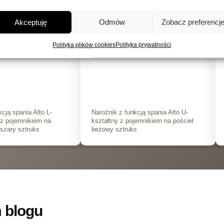
opinia
zweryfikowana opinia
★
★
★
★
★
★
Akceptuję
Odmów
Zobacz preferencj
a świetny narożnik -
Piękny narożnik , wygodny i duży .
Polityka plików cookies
Polityka prywatności
roszczą
Wszystko sprawnie załatwione .
cją spania Alto L-
Narożnik z funkcją spania Alto U-
 z pojemnikiem na
kształtny z pojemnikiem na pościel
szary sztruks
beżowy sztruks
 blogu