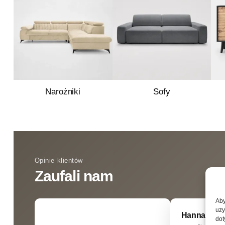
Narożniki
Sofy
Opinie klientów
Zaufali nam
Aby
uzy
Hanna Binie
dot