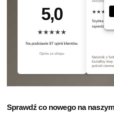
zweryfikowana 
5,0
★
★
★
★
Szybka dostaw
sąsiedzi zazd
★
★
★
★
★
Na podstawie 87 opinii klientów.
Opinie ze sklepu
Narożnik z funk
kształtny lewy
pościel ciemno
Sprawdź co nowego na naszym