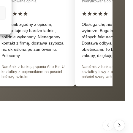
zweryfikowana opinia
zweryfikowana opinia
★
★
★
★
★
★
★
★
★
★
e
Narożnik zgodny z opisem,
Obsługa chętnie doradza w
prezentuje się bardzo ładnie,
wyborze. Bogata oferta meb
solidnie wykonany. Nienaganny
różnych fakturach i kolorac
kontakt z firmą, dostawa szybsza
Dostawa odbyła się zgodni
niż określona po zamówieniu.
obietnicami. To były przyj
Polecamy
zakupy, dziękuję.
Narożnik z funkcją spania Alto Bis U-
Narożnik z funkcją spania Bl
kształtny z pojemnikiem na pościel
kształtny lewy z pojemnikiem
beżowy sztruks
pościel szary welur