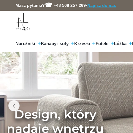
Przejdź
Masz pytania?
+48 508 257 269
•
Napisz do nas
do
treści
Narożniki
Kanapy i sofy
Krzesła
Fotele
Łóżka