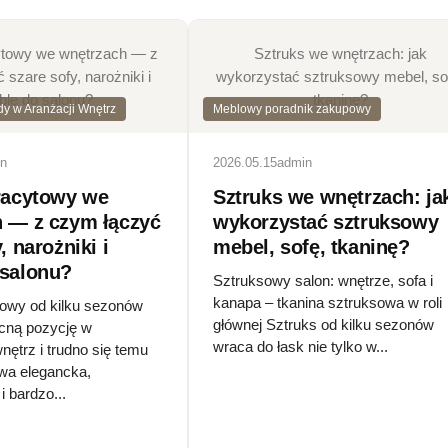
ytowy we wnętrzach — z
Sztruks we wnętrzach: jak
szare sofy, narożniki i
wykorzystać sztruksowy mebel, so
le do salonu?
tkaninę?
dy w Aranżacji Wnętrz
Meblowy poradnik zakupowy
in
2026.05.15
admin
racytowy we
Sztruks we wnętrzach: ja
 — z czym łączyć
wykorzystać sztruksowy
, narożniki i
mebel, sofę, tkaninę?
 salonu?
Sztruksowy salon: wnętrze, sofa i
kanapa – tkanina sztruksowa w roli
towy od kilku sezonów
głównej Sztruks od kilku sezonów
cną pozycję w
wraca do łask nie tylko w...
nętrz i trudno się temu
rwa elegancka,
i bardzo...