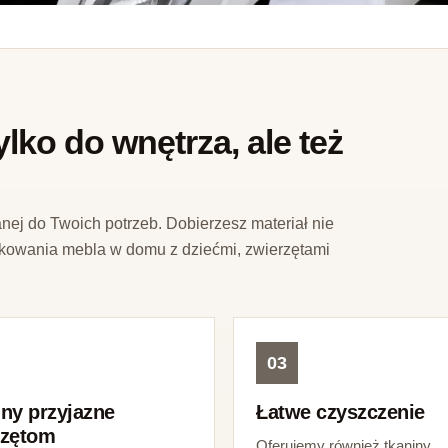
ko do wnętrza, ale też
j do Twoich potrzeb. Dobierzesz materiał nie
żytkowania mebla w domu z dziećmi, zwierzętami
03
ny przyjazne
Łatwe czyszczenie
rzętom
Oferujemy również tkaniny