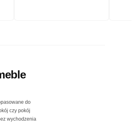
meble
dopasowane do
okój czy pokój
 bez wychodzenia