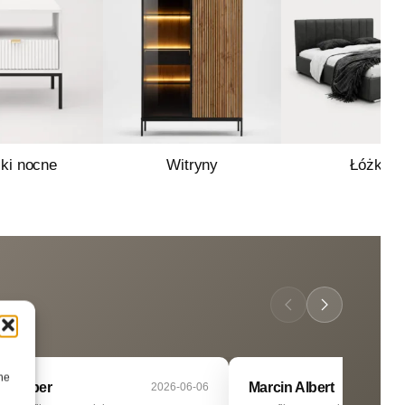
iki nocne
Witryny
Łóżka
ne
Kacper
Marcin Albert
2026-06-06
2