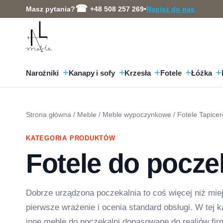
Przejdź
Masz pytania?
+48 508 257 269
•
Napisz do nas
do
treści
Narożniki
Kanapy i sofy
Krzesła
Fotele
Łóżka
Strona główna
/
Meble
/
Meble wypoczynkowe
/
Fotele Tapice
KATEGORIA PRODUKTÓW
Fotele do pocze
Dobrze urządzona poczekalnia to coś więcej niż miejs
pierwsze wrażenie i ocenia standard obsługi. W tej k
inne meble do poczekalni dopasowane do realiów fir