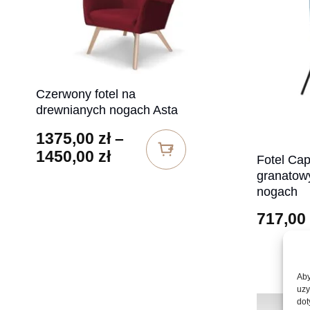
Czerwony fotel na
drewnianych nogach Asta
1375,00
zł
–
Zakres cen: od 1375,00 zł 
1450,00
zł
Fotel Cap
granatow
nogach
717,00
Aby
uzy
dot