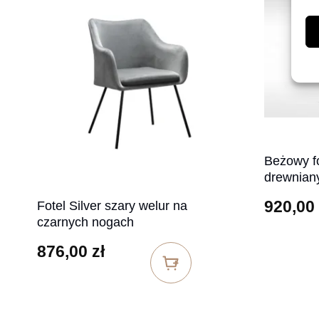
Beżowy fo
drewnian
920,00
Fotel Silver szary welur na
czarnych nogach
876,00
zł