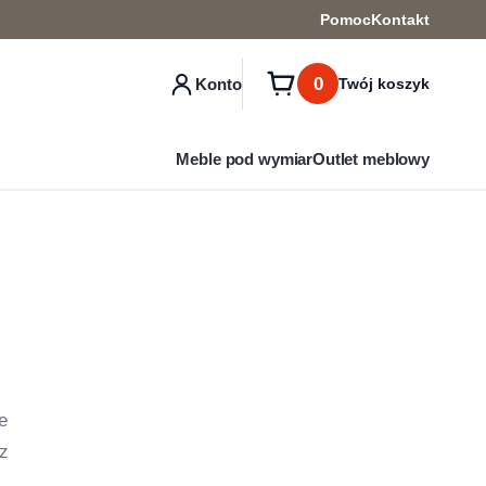
Pomoc
Kontakt
0
Konto
Twój koszyk
Meble pod wymiar
Outlet meblowy
e
az