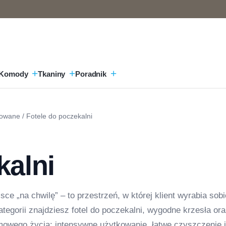
Komody
Tkaniny
Poradnik
rowane
/ Fotele do poczekalni
kalni
ce „na chwilę” – to przestrzeń, w której klient wyrabia sobi
ategorii znajdziesz fotel do poczekalni, wygodne krzesła or
mowego życia: intensywne użytkowanie, łatwe czyszczenie i