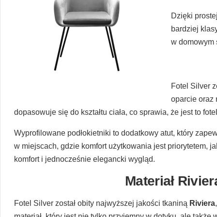
Dzięki proste
bardziej klas
w domowym sal
Fotel Silver
oparcie oraz
dopasowuje się do kształtu ciała, co sprawia, że jest to f
Wyprofilowane podłokietniki to dodatkowy atut, który zape
w miejscach, gdzie komfort użytkowania jest priorytetem, j
komfort i jednocześnie elegancki wygląd.
Materiał Rivier
Fotel Silver został obity najwyższej jakości tkaniną
Riviera
materiał, który jest nie tylko przyjemny w dotyku, ale takż