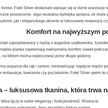
j formie, Fotel Silver doskonale wpisuje się w różne aranżacje
yczne przestrzenie. Jego neutralna stylistyka sprawia, że może
onie, jak i eleganckiego akcentu w luksusowej restauracji czy
Komfort na najwyższym p
 został zaprojektowany z myślą o wygodzie użytkownika. Szerok
 miękka pianka zapewniają maksymalny komfort, nawet podczas 
otel, na którym można wypoczywać przez długie godziny.
wnia wsparcie dla rąk i ramion, minimalizując napięcie mięśni 
ak restauracje, kawiarnie czy poczekalnie. Fotel Silver spełni 
a – luksusowa tkanina, która trwa n
, która łączy w sobie elegancję i funkcjonalność. Riviera to
e wyjątkowo wytrzymały. Jego aksamitna faktura nadaje