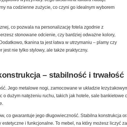
orny na codzienne zużycie, co czyni go idealnym wyborem
znej, co pozwala na personalizację fotela zgodnie z
ierzesz stonowane odcienie, czy bardziej odważne kolory,
 Dodatkowo, tkanina ta jest łatwa w utrzymaniu – plamy czy
jest nie tylko stylowy, ale także praktyczny.
konstrukcja – stabilność i trwałość
rwałość. Jego metalowe nogi, zamocowane w układzie krzyżakowy
sc o dużym natężeniu ruchu, takich jak hotele, sale bankietowe
e.
łów, co gwarantuje jego długowieczność. Stabilna konstrukcja o
y estetyczne i funkcjonalne. To mebel, na który możesz liczyć z