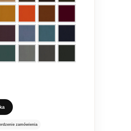
ka
na czarnych nogach
erdzenie zamówienia