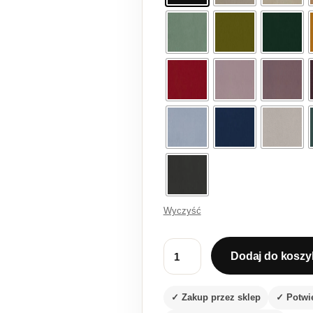
Wyczyść
Dodaj do koszy
ilość Fotel Silver szary welur 
✓ Zakup przez sklep
✓ Potwi