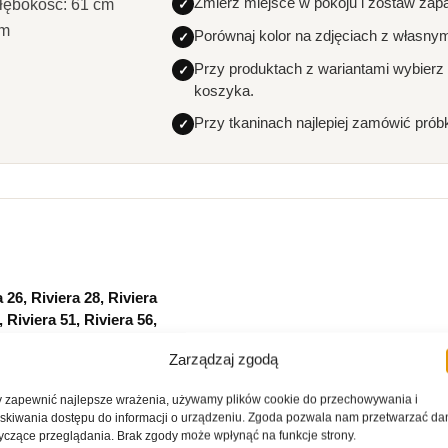
Zmierz miejsce w pokoju i zostaw zap
łębokość: 61 cm
cm
Porównaj kolor na zdjęciach z własny
Przy produktach z wariantami wybierz
koszyka.
Przy tkaninach najlepiej zamówić prób
a 26, Riviera 28, Riviera
, Riviera 51, Riviera 56,
a 69, Riviera 74, Riviera
Zarządzaj zgodą
, Riviera 87, Riviera 91,
, Riviera 96, Riviera 97
 zapewnić najlepsze wrażenia, używamy plików cookie do przechowywania i
skiwania dostępu do informacji o urządzeniu. Zgoda pozwala nam przetwarzać da
yczące przeglądania. Brak zgody może wpłynąć na funkcje strony.