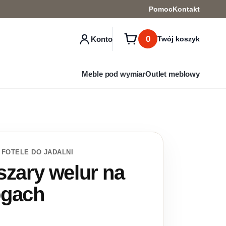
Pomoc
Kontakt
0
Konto
Twój koszyk
Meble pod wymiar
Outlet meblowy
 FOTELE DO JADALNI
 szary welur na
ogach