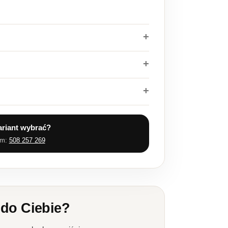
ariant wybrać?
em:
508 257 269
 do Ciebie?