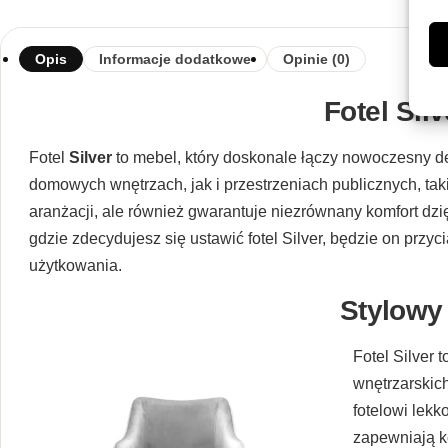
Opis
Informacje dodatkowe
Opinie (0)
Fotel Sil
Fotel
Silver
to mebel, który doskonale łączy nowoczesny d
domowych wnętrzach, jak i przestrzeniach publicznych, taki
aranżacji, ale również gwarantuje niezrównany komfort dzi
gdzie zdecydujesz się ustawić fotel Silver, będzie on p
użytkowania.
Stylowy
Fotel Silver 
wnętrzarskic
fotelowi lekk
zapewniają ko