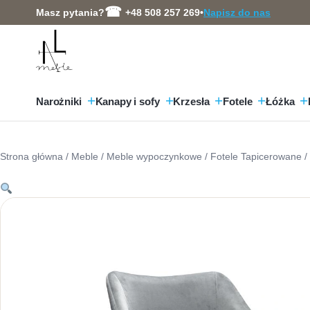
Przejdź
Masz pytania?
+48 508 257 269
•
Napisz do nas
do
treści
Narożniki
Kanapy i sofy
Krzesła
Fotele
Łóżka
Strona główna
/
Meble
/
Meble wypoczynkowe
/
Fotele Tapicerowane
/