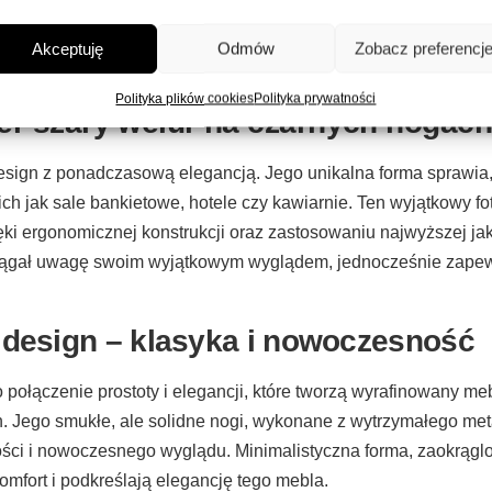
Akceptuję
Odmów
Zobacz preferencj
Polityka plików cookies
Polityka prywatności
ver szary welur na czarnych nogach
esign z ponadczasową elegancją. Jego unikalna forma sprawia,
ch jak sale bankietowe, hotele czy kawiarnie. Ten wyjątkowy fot
ęki ergonomicznej konstrukcji oraz zastosowaniu najwyższej jak
rzyciągał uwagę swoim wyjątkowym wyglądem, jednocześnie za
 design – klasyka i nowoczesność
to połączenie prostoty i elegancji, które tworzą wyrafinowany m
h. Jego smukłe, ale solidne nogi, wykonane z wytrzymałego me
ości i nowoczesnego wyglądu. Minimalistyczna forma, zaokrąglo
mfort i podkreślają elegancję tego mebla.