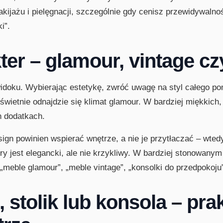
kijażu i pielęgnacji, szczególnie gdy cenisz przewidywalno
i”.
kter – glamour, vintage c
widoku. Wybierając estetykę, zwróć uwagę na styl całego pom
, świetnie odnajdzie się klimat glamour. W bardziej miękkich
h dodatkach.
sign powinien wspierać wnętrze, a nie je przytłaczać – wtedy
óry jest elegancki, ale nie krzykliwy. W bardziej stonowany
: „meble glamour”, „meble vintage”, „konsolki do przedpokoju
, stolik lub konsola – pr