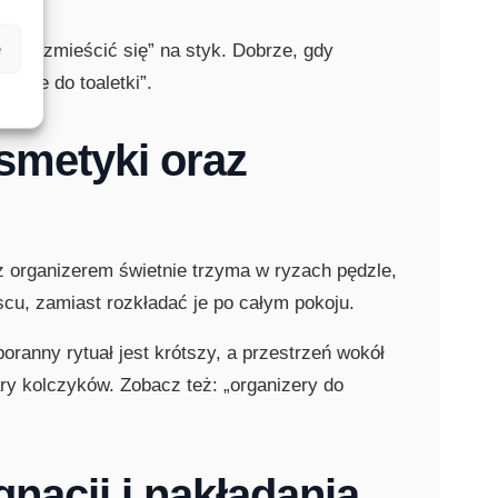
e
ylko „zmieścić się” na styk. Dobrze, gdy
lenie do toaletki”.
smetyki oraz
 z organizerem świetnie trzyma w ryzach pędzle,
scu, zamiast rozkładać je po całym pokoju.
ranny rytuał jest krótszy, a przestrzeń wokół
ary kolczyków. Zobacz też: „organizery do
gnacji i nakładania