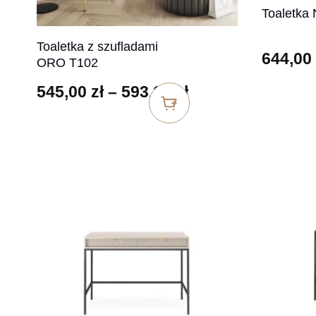
Toaletka 
Toaletka z szufladami
644,00
ORO T102
Zakres cen: od 5
545,00
zł
–
593,00
zł