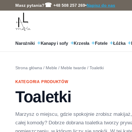
Przejdź
Masz pytania?
+48 508 257 269
•
Napisz do nas
do
treści
Narożniki
Kanapy i sofy
Krzesła
Fotele
Łóżka
Strona główna
/
Meble
/
Meble twarde
/ Toaletki
KATEGORIA PRODUKTÓW
Toaletki
Marzysz o miejscu, gdzie spokojnie zrobisz makijaż
całej komody? Dobrze dobrana toaletka tworzy prywa
pomieszczeniu, w którym liczy się spokój. W tej kat