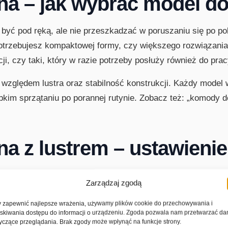
a – jak wybrać model do
być pod ręką, ale nie przeszkadzać w poruszaniu się po pok
 potrzebujesz kompaktowej formy, czy większego rozwiązan
cji, czy taki, który w razie potrzeby posłuży również do prac
względem lustra oraz stabilność konstrukcji. Każdy model 
im sprzątaniu po porannej rutynie. Zobacz też: „komody do s
a z lustrem – ustawienie 
Zarządzaj zgodą
rozmiar, kąt i odległość od twarzy. Toaletka kosmetyczna z 
 zapewnić najlepsze wrażenia, używamy plików cookie do przechowywania i
ędzie przeszkadzać w ciągach komunikacyjnych. Jeśli masz m
skiwania dostępu do informacji o urządzeniu. Zgoda pozwala nam przetwarzać da
yczące przeglądania. Brak zgody może wpłynąć na funkcje strony.