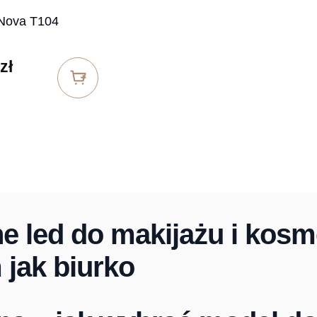
 Nova T104
zł
ne led do makijażu i kos
 jak biurko