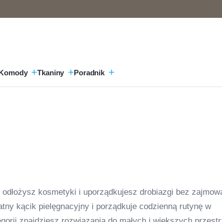
Komody
Tkaniny
Poradnik
, odłożysz kosmetyki i uporządkujesz drobiazgi bez zajmow
tny kącik pielęgnacyjny i porządkuje codzienną rutynę w
egorii znajdziesz rozwiązania do małych i większych przestr