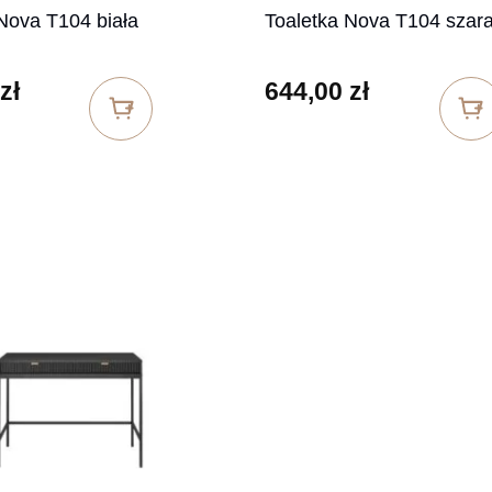
Nova T104 biała
Toaletka Nova T104 szar
zł
644,00
zł
45,00 zł do 593,00 zł