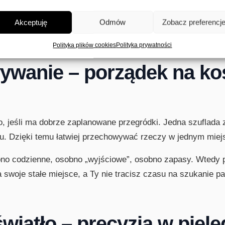
Akceptuję
Odmów
Zobacz preferencj
rze pozwala wygodnie rozłożyć potrzebne drobiazgi, a nie t
obodę ruchu dłoni. Zobacz też: „lustra do sypialni”, „oświet
Polityka plików cookies
Polityka prywatności
wywanie – porządek na ko
ro, jeśli ma dobrze zaplanowane przegródki. Jedna szuflada
hu. Dzięki temu łatwiej przechowywać rzeczy w jednym miej
no codzienne, osobno „wyjściowe”, osobno zapasy. Wtedy po
 swoje stałe miejsce, a Ty nie tracisz czasu na szukanie p
światło – precyzja w pielę