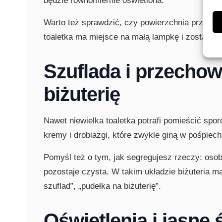
będzie równomiernie oświetlona.
Warto też sprawdzić, czy powierzchnia przy lust
toaletka ma miejsce na małą lampkę i zostawia sw
Szuflada i przecho
biżuterię
Nawet niewielka toaletka potrafi pomieścić spo
kremy i drobiazgi, które zwykle giną w pośpiec
Pomyśl też o tym, jak segregujesz rzeczy: osob
pozostaje czysta. W takim układzie biżuteria ma
szuflad”, „pudełka na biżuterię”.
Oświetlenia i jasne 