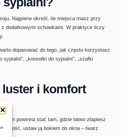
 sypialni?
oju. Najpierw określ, ile miejsca masz przy
ia z dodatkowymi schowkami. W praktyce liczy
y.
warto dopasować do tego, jak często korzystasz
ypialni”, „konsolki do sypialni”, „szafki
luster i komfort
lustrem powinna stać tam, gdzie łatwo złapiesz
ożliwość, ustaw ją bokiem do okna – twarz
ne