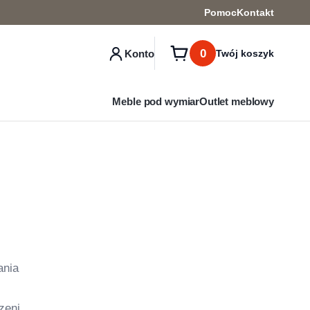
Pomoc
Kontakt
0
Konto
Twój koszyk
Meble pod wymiar
Outlet meblowy
ania
zeni,