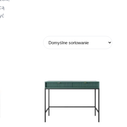
cą
yć