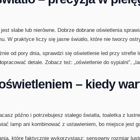
 jest słabe lub nierówne. Dobrze dobrane oświetlenia sprawi
 W praktyce liczy się jasne światło, które nie tworzy ostry
żnie od pory dnia, sprawdzi się oświetlenie led przy strefie
opracować detale. Zobacz też: „oświetlenie do sypialni”, „l
 oświetleniem – kiedy war
racasz późno i potrzebujesz stałego światła, toaletka z lus
iać lamp ani kombinować z ustawieniem, bo miejsce jest go
a, które faktycznie wykorzystasz: sensowny rozmiar lustra