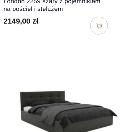
London 2259 szary z pojemnikiem
na pościel i stelażem
2149,00
zł