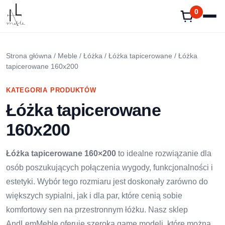
Przejdź
0
do
treści
Strona główna
/
Meble
/
Łóżka
/
Łóżka tapicerowane
/ Łóżka
tapicerowane 160x200
KATEGORIA PRODUKTÓW
Łóżka tapicerowane
160x200
Łóżka tapicerowane 160×200
to idealne rozwiązanie dla
osób poszukujących połączenia wygody, funkcjonalności i
estetyki. Wybór tego rozmiaru jest doskonały zarówno do
większych sypialni, jak i dla par, które cenią sobie
komfortowy sen na przestronnym łóżku. Nasz sklep
AndLemMeble oferuje szeroką gamę modeli, które można