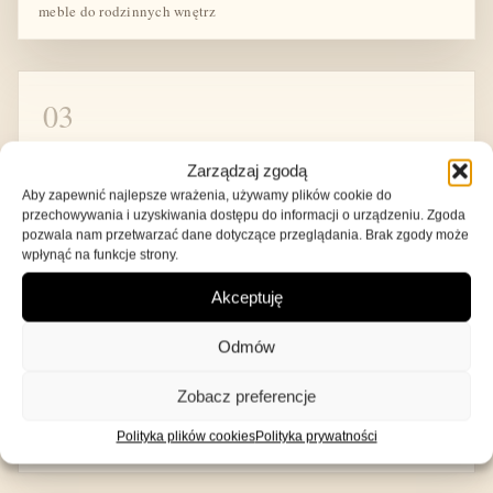
meble do rodzinnych wnętrz
03
Tkaniny, kolory i spokojny wybór
Zarządzaj zgodą
Aby zapewnić najlepsze wrażenia, używamy plików cookie do
przechowywania i uzyskiwania dostępu do informacji o urządzeniu. Zgoda
Dużą wagę przykładamy do wyboru tkanin, kolorów
pozwala nam przetwarzać dane dotyczące przeglądania. Brak zgody może
i wykończeń. Wiemy, że zakup mebla online może
wpłynąć na funkcje strony.
budzić wątpliwości, dlatego staramy się opisywać
Akceptuję
produkty jasno, pokazywać ich najważniejsze cechy
i pomagać klientom w podjęciu dobrej decyzji.
Odmów
Przed zakupem można zamówić próbki tkanin,
Zobacz preferencje
sprawdzić kolor w domowym świetle i spokojnie
wybrać najlepszy wariant.
Polityka plików cookies
Polityka prywatności