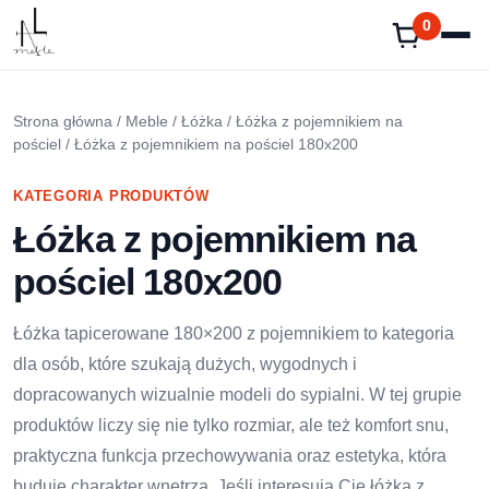
Przejdź
0
do
treści
Strona główna
/
Meble
/
Łóżka
/
Łóżka z pojemnikiem na
pościel
/ Łóżka z pojemnikiem na pościel 180x200
KATEGORIA PRODUKTÓW
Łóżka z pojemnikiem na
pościel 180x200
Łóżka tapicerowane 180×200 z pojemnikiem to kategoria
dla osób, które szukają dużych, wygodnych i
dopracowanych wizualnie modeli do sypialni. W tej grupie
produktów liczy się nie tylko rozmiar, ale też komfort snu,
praktyczna funkcja przechowywania oraz estetyka, która
buduje charakter wnętrza. Jeśli interesują Cię łóżka z