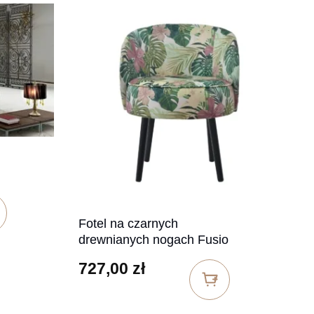
ł
n: od 1952,00 zł do 2122,00 zł
Fotel na czarnych
drewnianych nogach Fusio
727,00
zł