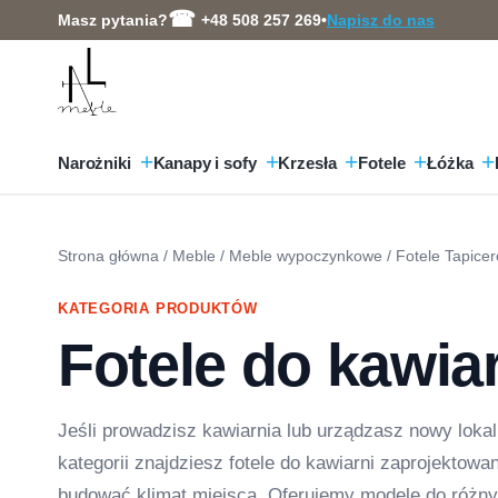
Przejdź
Masz pytania?
+48 508 257 269
•
Napisz do nas
do
treści
Narożniki
Kanapy i sofy
Krzesła
Fotele
Łóżka
Strona główna
/
Meble
/
Meble wypoczynkowe
/
Fotele Tapice
KATEGORIA PRODUKTÓW
Fotele do kawia
Jeśli prowadzisz kawiarnia lub urządzasz nowy lokal
kategorii znajdziesz fotele do kawiarni zaprojektowa
budować klimat miejsca. Oferujemy modele do różnych