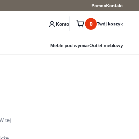
Pomoc
Kontakt
0
Konto
Twój koszyk
Meble pod wymiar
Outlet meblowy
W tej
akże