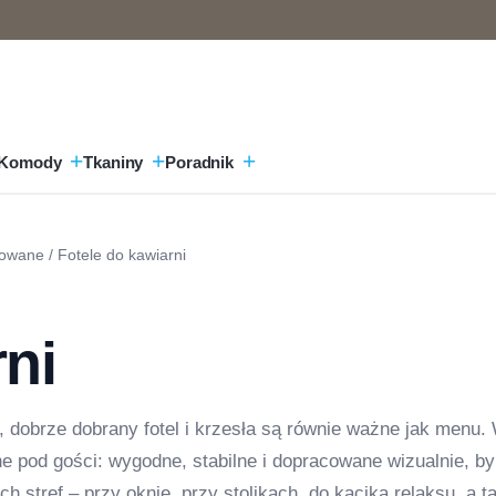
Komody
Tkaniny
Poradnik
rowane
/ Fotele do kawiarni
rni
, dobrze dobrany fotel i krzesła są równie ważne jak menu. 
ne pod gości: wygodne, stabilne i dopracowane wizualnie, by
 stref – przy oknie, przy stolikach, do kącika relaksu, a t