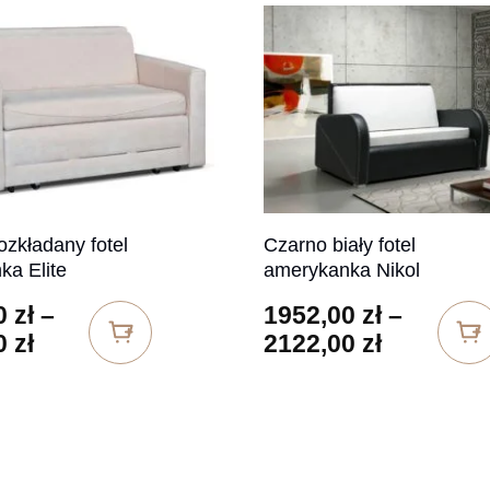
zkładany fotel
Czarno biały fotel
ka Elite
amerykanka Nikol
0
zł
–
1952,00
zł
–
Zakres cen: od 2300,00 zł do 2545,00 z
Zakres ce
0
zł
2122,00
zł