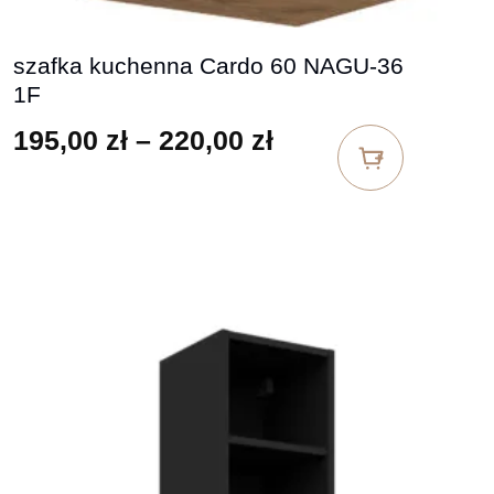
szafka kuchenna Cardo 60 NAGU-36
1F
Zakres cen: od 19
195,00
zł
–
220,00
zł