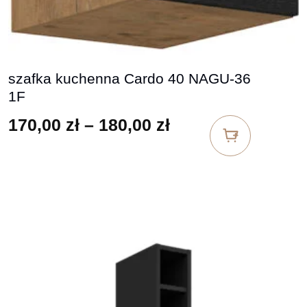
szafka kuchenna Cardo 40 NAGU-36
1F
Zakres cen: od 17
170,00
zł
–
180,00
zł