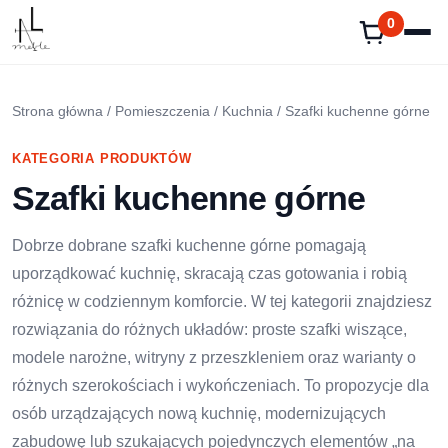
Przejdź
0
do
treści
Strona główna
/
Pomieszczenia
/
Kuchnia
/ Szafki kuchenne górne
KATEGORIA PRODUKTÓW
Szafki kuchenne górne
Dobrze dobrane szafki kuchenne górne pomagają
uporządkować kuchnię, skracają czas gotowania i robią
różnicę w codziennym komforcie. W tej kategorii znajdziesz
rozwiązania do różnych układów: proste szafki wiszące,
modele narożne, witryny z przeszkleniem oraz warianty o
różnych szerokościach i wykończeniach. To propozycje dla
osób urządzających nową kuchnię, modernizujących
zabudowę lub szukających pojedynczych elementów „na