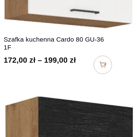
Szafka kuchenna Cardo 80 GU-36
1F
Zakres cen: od 17
172,00
zł
–
199,00
zł