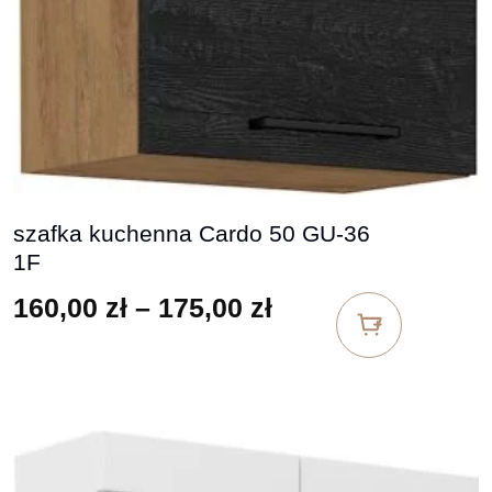
szafka kuchenna Cardo 50 GU-36
1F
Zakres cen: od 16
160,00
zł
–
175,00
zł