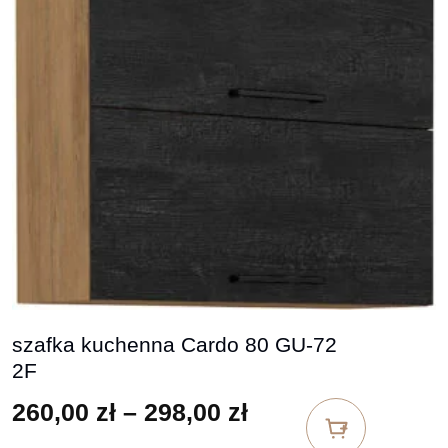
szafka kuchenna Cardo 80 GU-72
2F
Zakres cen: od 26
260,00
zł
–
298,00
zł