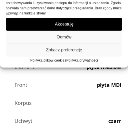
przechowywania i uzyskiwania dostępu do informacji o urządzeniu. Zgoda
pozwala nam przetwarzać dane dotyczące przeglądania. Brak zgody może
wpłynąć na funkcje strony.
Akceptuję
Odmów
KONSTRUKCJA
Zobacz preferencje
Polityka plików cookies
Polityka prywatności
Element
płyta meblowa 
Front
płyta MDF, 
Korpus
Uchwyt
czarny,