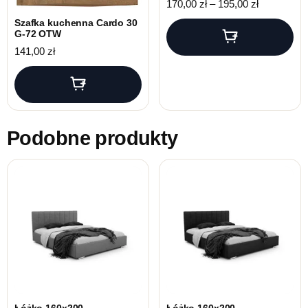
Zakres cen:
170,00
zł
–
195,00
zł
Szafka kuchenna Cardo 30
G-72 OTW
141,00
zł
Podobne produkty