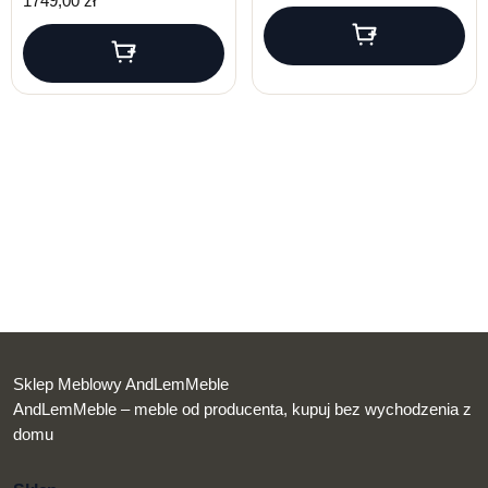
1749,00
zł
Sklep Meblowy AndLemMeble
AndLemMeble – meble od producenta, kupuj bez wychodzenia z
domu