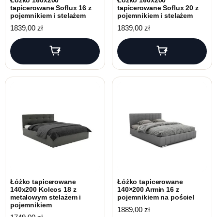
Łóżko 160x200
Łóżko 160x200
tapicerowane Soflux 16 z
tapicerowane Soflux 20 z
pojemnikiem i stelażem
pojemnikiem i stelażem
1839,00
zł
1839,00
zł
Łóżko tapicerowane
Łóżko tapicerowane
140x200 Koleos 18 z
140×200 Armin 16 z
metalowym stelażem i
pojemnikiem na pościel
pojemnikiem
1889,00
zł