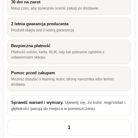
30 dni na zwrot
Masz czas, aby spokojnie ocenić zakup po dostawie.
2 letnia gwarancja producenta
Produkt objęty jest 2-letnią gwarancją
Bezpieczna płatność
Płatność online, karta, BLIK, raty lub pobranie zgodnie z
ustawieniami sklepu.
Pomoc przed zakupem
Możesz dopytać o tkaninę, kolor, stronę narożnika albo termin
dostawy.
Sprawdź wariant i wymiary.
Upewnij się, że kolor, nogi/stelaż i
głębokość pasują do miejsca w pomieszczeniu.
ilość Szafka górna Arona kaszmir 40 GU-36 1F