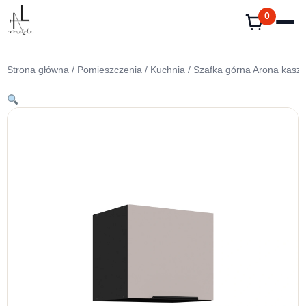
Przejdź
0
do
treści
Strona główna
/
Pomieszczenia
/
Kuchnia
/ Szafka górna Arona kasz