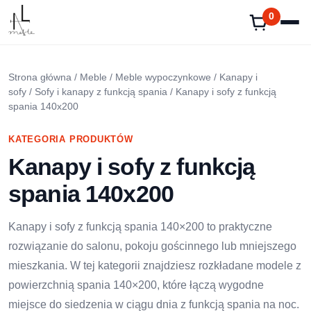
Przejdź
0
do
treści
Strona główna
/
Meble
/
Meble wypoczynkowe
/
Kanapy i
sofy
/
Sofy i kanapy z funkcją spania
/ Kanapy i sofy z funkcją
spania 140x200
KATEGORIA PRODUKTÓW
Kanapy i sofy z funkcją
spania 140x200
Kanapy i sofy z funkcją spania 140×200 to praktyczne
rozwiązanie do salonu, pokoju gościnnego lub mniejszego
mieszkania. W tej kategorii znajdziesz rozkładane modele z
powierzchnią spania 140×200, które łączą wygodne
miejsce do siedzenia w ciągu dnia z funkcją spania na noc.