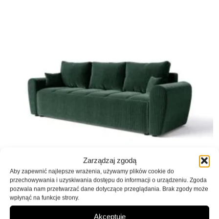
Zarządzaj zgodą
Kanapa z funkcją spania Rico z
Aby zapewnić najlepsze wrażenia, używamy plików cookie do
pojemnikiem na pościel zielony
przechowywania i uzyskiwania dostępu do informacji o urządzeniu. Zgoda
pozwala nam przetwarzać dane dotyczące przeglądania. Brak zgody może
sztruks
wpłynąć na funkcje strony.
2090,00
zł
Akceptuję