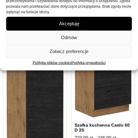
przechowywania i uzyskiwania dostępu do informacji o urządzeniu. Zgoda
gwarantuje długą żywotność produktu.
pozwala nam przetwarzać dane dotyczące przeglądania. Brak zgody może
wpłynąć na funkcje strony.
Akceptuję
Może spodoba się również…
Odmów
Zobacz preferencje
Polityka plików cookies
Polityka prywatności
Szafka kuchenna Cardo 60
D 3S
Zakres cen:
723,00
zł
–
746,00
zł