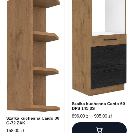
Szafka kuchenna Cardo 60
DPS-145 3S
Zakres cen:
896,00
zł
–
905,00
zł
Szafka kuchenna Cardo 30
G-72 ZAK
158,00
zł