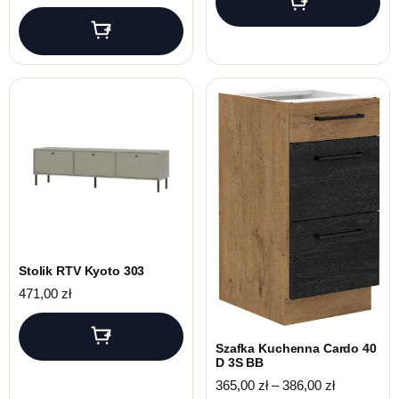
Stolik RTV Kyoto 303
471,00
zł
Szafka Kuchenna Cardo 40
D 3S BB
Zakres cen:
365,00
zł
–
386,00
zł