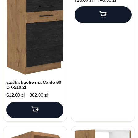
szafka kuchenna Cardo 60
DK-210 2F
Zakres cen: od 612,00 zł do 802,00 zł
612,00
zł
–
802,00
zł