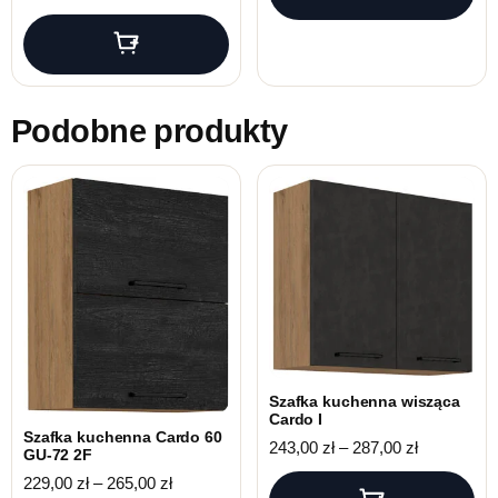
Podobne produkty
Szafka kuchenna wisząca
Cardo I
Szafka kuchenna Cardo 60
Zakres cen:
243,00
zł
–
287,00
zł
GU-72 2F
Zakres cen: od 229,00 zł do 265,00 zł
229,00
zł
–
265,00
zł