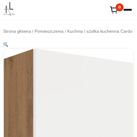
Przejdź
0
do
treści
Strona główna
/
Pomieszczenia
/
Kuchnia
/ szafka kuchenna Cardo 6