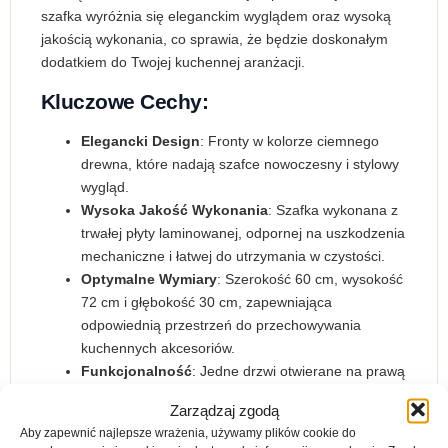
szafka wyróżnia się eleganckim wyglądem oraz wysoką
jakością wykonania, co sprawia, że będzie doskonałym
dodatkiem do Twojej kuchennej aranżacji.
Kluczowe Cechy:
Elegancki Design
: Fronty w kolorze ciemnego
drewna, które nadają szafce nowoczesny i stylowy
wygląd.
Wysoka Jakość Wykonania
: Szafka wykonana z
trwałej płyty laminowanej, odpornej na uszkodzenia
mechaniczne i łatwej do utrzymania w czystości.
Optymalne Wymiary
: Szerokość 60 cm, wysokość
72 cm i głębokość 30 cm, zapewniająca
odpowiednią przestrzeń do przechowywania
kuchennych akcesoriów.
Funkcjonalność
: Jedne drzwi otwierane na prawą
lub lewą stronę, co pozwala na łatwy dostęp do
Zarządzaj zgodą
zawartości szafki.
Aby zapewnić najlepsze wrażenia, używamy plików cookie do
Solidna Konstrukcja
: Mocna i stabilna konstrukcja