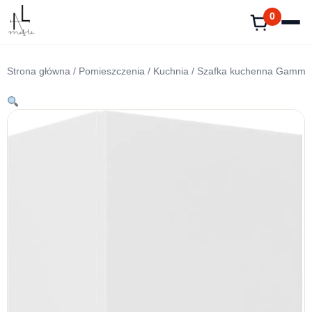
Przejdź
0
do
treści
Strona główna
/
Pomieszczenia
/
Kuchnia
/ Szafka kuchenna Gamma