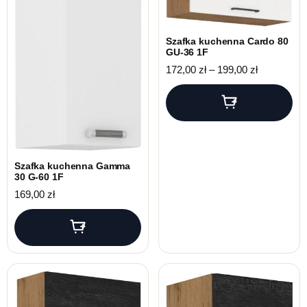
Szafka kuchenna Cardo 80
GU-36 1F
Zakres cen:
172,00
zł
–
199,00
zł
Szafka kuchenna Gamma
30 G-60 1F
169,00
zł