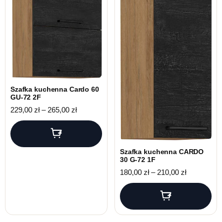
Szafka kuchenna Cardo 60
GU-72 2F
Zakres cen: od 229,00 zł do 265,00 zł
229,00
zł
–
265,00
zł
Szafka kuchenna CARDO
30 G-72 1F
Zakres cen:
180,00
zł
–
210,00
zł