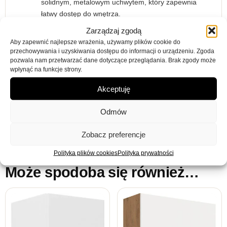
solidnym, metalowym uchwytem, który zapewnia
łatwy dostęp do wnętrza.
Półki:
Wnętrze szafki wyposażone w pojemne
Zarządzaj zgodą
półki, umożliwiające wygodne przechowywanie
Aby zapewnić najlepsze wrażenia, używamy plików cookie do
naczyń, produktów spożywczych i akcesoriów
przechowywania i uzyskiwania dostępu do informacji o urządzeniu. Zgoda
kuchennych.
pozwala nam przetwarzać dane dotyczące przeglądania. Brak zgody może
wpłynąć na funkcje strony.
Zawiasy:
Solidne zawiasy gwarantują płynne
otwieranie i zamykanie drzwi.
Akceptuję
Montaż:
Łatwy montaż dzięki dołączonej
szczegółowej instrukcji oraz kompletnemu
Odmów
zestawowi akcesoriów montażowych.
Zobacz preferencje
Polityka plików cookies
Polityka prywatności
Może spodoba się również…