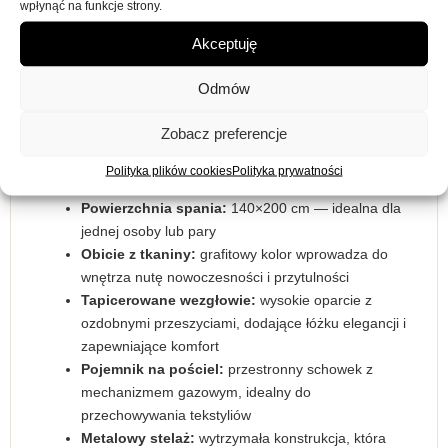
wpłynąć na funkcje strony.
odpowiednie podparcie dla materaca, co przekłada się na
Akceptuję
zdrowy sen i regenerację. Stabilna konstrukcja oraz
staranne wykończenie sprawiają, że łóżko jest nie tylko
Odmów
estetyczne, ale również wyjątkowo trwałe.
Kluczowe cechy łóżka
Zobacz preferencje
Koleos 02:
Polityka plików cookies
Polityka prywatności
Powierzchnia spania:
140×200 cm — idealna dla
jednej osoby lub pary
Obicie z tkaniny:
grafitowy kolor wprowadza do
wnętrza nutę nowoczesności i przytulności
Tapicerowane wezgłowie:
wysokie oparcie z
ozdobnymi przeszyciami, dodające łóżku elegancji i
zapewniające komfort
Pojemnik na pościel:
przestronny schowek z
mechanizmem gazowym, idealny do
przechowywania tekstyliów
Metalowy stelaż:
wytrzymała konstrukcja, która