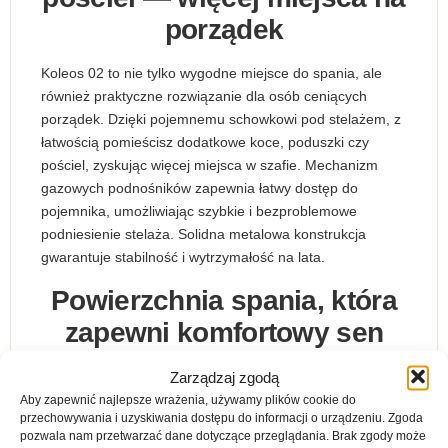
porządek
Koleos 02 to nie tylko wygodne miejsce do spania, ale
również praktyczne rozwiązanie dla osób ceniących
porządek. Dzięki pojemnemu schowkowi pod stelażem, z
łatwością pomieścisz dodatkowe koce, poduszki czy
pościel, zyskując więcej miejsca w szafie. Mechanizm
gazowych podnośników zapewnia łatwy dostęp do
pojemnika, umożliwiając szybkie i bezproblemowe
podniesienie stelaża. Solidna metalowa konstrukcja
gwarantuje stabilność i wytrzymałość na lata.
Powierzchnia spania, która
zapewni komfortowy sen
Łóżko Koleos 02 o powierzchni spania 140×200 cm
Zarządzaj zgodą
doskonale sprawdzi się zarówno jako miejsce do
Aby zapewnić najlepsze wrażenia, używamy plików cookie do
przechowywania i uzyskiwania dostępu do informacji o urządzeniu. Zgoda
odpoczynku dla jednej osoby, jak i wygodna przestrzeń
pozwala nam przetwarzać dane dotyczące przeglądania. Brak zgody może
do spania dla pary. Precyzyjnie wykonany stelaż dba o