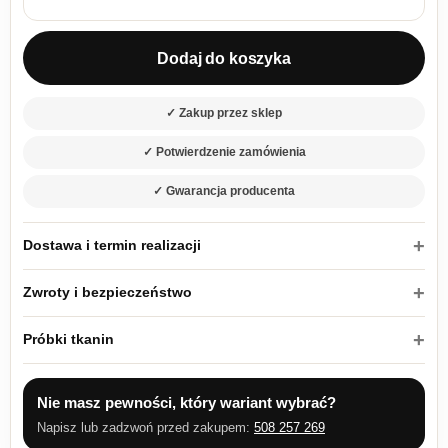
ilość Łóżko tapicerowane 140x200 Koleos 02 z metalowym ste
Dodaj do koszyka
✓ Zakup przez sklep
✓ Potwierdzenie zamówienia
✓ Gwarancja producenta
Dostawa i termin realizacji
Zwroty i bezpieczeństwo
Próbki tkanin
Nie masz pewności, który wariant wybrać?
Napisz lub zadzwoń przed zakupem:
508 257 269