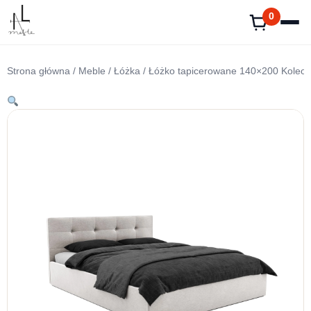
Przejdź
0
do
treści
Strona główna
/
Meble
/
Łóżka
/ Łóżko tapicerowane 140×200 Koleos