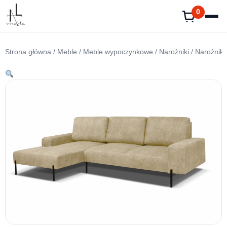
Przejdź
0
do
treści
Strona główna
/
Meble
/
Meble wypoczynkowe
/
Narożniki
/ Narożnik 