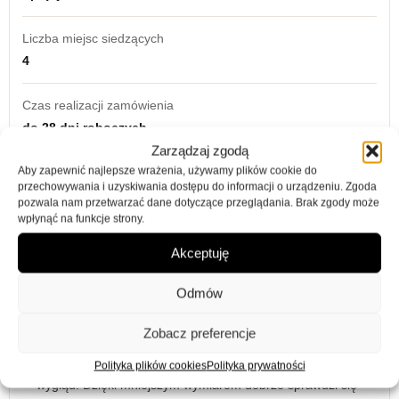
Liczba miejsc siedzących
4
Czas realizacji zamówienia
do 28 dni roboczych
Zarządzaj zgodą
Aby zapewnić najlepsze wrażenia, używamy plików cookie do
Materiał obicia
przechowywania i uzyskiwania dostępu do informacji o urządzeniu. Zgoda
Ekoskóra
pozwala nam przetwarzać dane dotyczące przeglądania. Brak zgody może
wpłynąć na funkcje strony.
Akceptuję
Opis
Informacje dodatkowe
Opinie (0)
Odmów
Narożnik na nóżkach Bliss Mini L-kształtny lewy
Zobacz preferencje
beżowa ekoskóra
to nowoczesny narożnik do salonu,
który łączy wygodne siedzisko, lekką formę i elegancki
Polityka plików cookies
Polityka prywatności
wygląd. Dzięki mniejszym wymiarom dobrze sprawdzi się