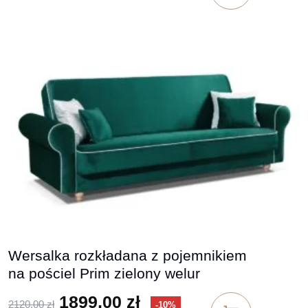
Wersalka rozkładana z pojemnikiem
na pościel Prim zielony welur
Pierwotna cena wynosiła: 2120,
Aktualna cena wynosi
1899,00
zł
2120,00
zł
-10%