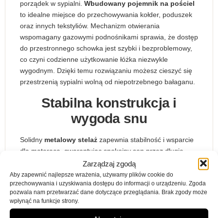
porządek w sypialni.
Wbudowany pojemnik na pościel
to idealne miejsce do przechowywania kołder, poduszek
oraz innych tekstyliów. Mechanizm otwierania
wspomagany gazowymi podnośnikami sprawia, że dostęp
do przestronnego schowka jest szybki i bezproblemowy,
co czyni codzienne użytkowanie łóżka niezwykle
wygodnym. Dzięki temu rozwiązaniu możesz cieszyć się
przestrzenią sypialni wolną od niepotrzebnego bałaganu.
Stabilna konstrukcja i
wygoda snu
Solidny
metalowy stelaż
zapewnia stabilność i wsparcie
dla materaca, gwarantując spokojny sen przez długie
lata. Łóżko Armin 20 o wymiarach 180×200 cm oferuje
Zarządzaj zgodą
wyjątkowo dużą powierzchnię spania, co czyni je
Aby zapewnić najlepsze wrażenia, używamy plików cookie do
przechowywania i uzyskiwania dostępu do informacji o urządzeniu. Zgoda
idealnym wyborem dla par oraz osób ceniących sobie
pozwala nam przetwarzać dane dotyczące przeglądania. Brak zgody może
przestrzeń i wygodę podczas snu. Chromowane nogi
wpłynąć na funkcje strony.
łóżka dodają mu lekkości i podkreślają nowoczesny styl, a