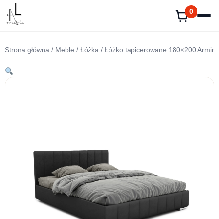
Przejdź
0
do
treści
Strona główna
/
Meble
/
Łóżka
/ Łóżko tapicerowane 180×200 Armin 2