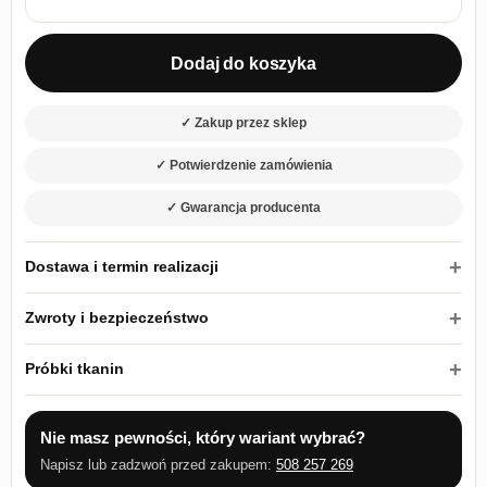
ilość Łóżko tapicerowane 180×200 Armin 20 z pojemnikiem na 
Dodaj do koszyka
✓ Zakup przez sklep
✓ Potwierdzenie zamówienia
✓ Gwarancja producenta
Dostawa i termin realizacji
Zwroty i bezpieczeństwo
Próbki tkanin
Nie masz pewności, który wariant wybrać?
Napisz lub zadzwoń przed zakupem:
508 257 269