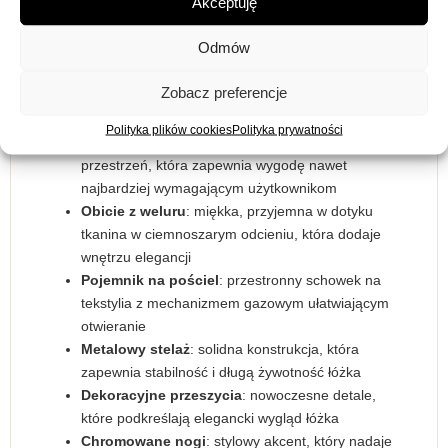
jednocześnie zapewniają dodatkową stabilność całej
Akceptuję
konstrukcji.
Odmów
Najważniejsze cechy łóżka
Armin 20:
Zobacz preferencje
Polityka plików cookies
Polityka prywatności
Powierzchnia spania
: 180×200 cm — komfortowa
przestrzeń, która zapewnia wygodę nawet
najbardziej wymagającym użytkownikom
Obicie z weluru
: miękka, przyjemna w dotyku
tkanina w ciemnoszarym odcieniu, która dodaje
wnętrzu elegancji
Pojemnik na pościel
: przestronny schowek na
tekstylia z mechanizmem gazowym ułatwiającym
otwieranie
Metalowy stelaż
: solidna konstrukcja, która
zapewnia stabilność i długą żywotność łóżka
Dekoracyjne przeszycia
: nowoczesne detale,
które podkreślają elegancki wygląd łóżka
Chromowane nogi
: stylowy akcent, który nadaje