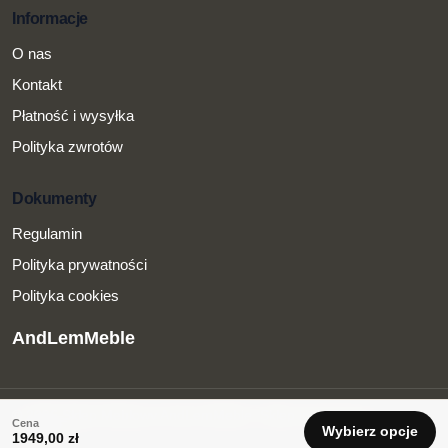
Informacje
O nas
Kontakt
Płatność i wysyłka
Polityka zwrotów
Dokumenty
Regulamin
Polityka prywatności
Polityka cookies
AndLemMeble
© 2026 Sklep Meblowy AndLemMeble.
Sklep internetowy z
Cena
Wybierz opcje
meblami.
1949,00
zł