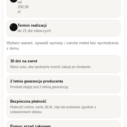
od
200,00
zł
Termin realizacji
✓
do 21 dni roboczych
Wybierz wariant, sprawdź wymiary i zamów mebel bez wychodzenia
z domu.
30 dni na zwrot
Masz czas, aby spokojnie ocenić zakup po dostawie.
2 letnia gwarancja producenta
Produkt objęty jest 2-letnią gwarancją
Bezpieczna płatność
Płatność online, karta, BLIK, raty lub pobranie zgodnie z
ustawieniami sklepu.
Pomoc przed zakupem