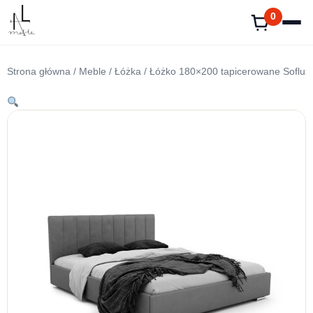
Przejdź
0
do
treści
Strona główna
/
Meble
/
Łóżka
/ Łóżko 180×200 tapicerowane Soflux 