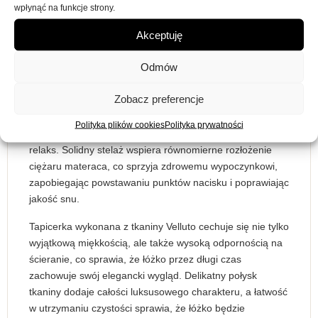
użytkowania.
wpłynąć na funkcje strony.
Komfortowy sen na dużej
Akceptuję
powierzchni
Odmów
Powierzchnia spania o wymiarach 180×200 cm zapewnia
Zobacz preferencje
mnóstwo miejsca zarówno dla jednej osoby, jak i pary.
Duża przestrzeń pozwala na wygodne ułożenie się w
Polityka plików cookies
Polityka prywatności
każdej pozycji, gwarantując komfortowy sen i pełen
relaks. Solidny stelaż wspiera równomierne rozłożenie
ciężaru materaca, co sprzyja zdrowemu wypoczynkowi,
zapobiegając powstawaniu punktów nacisku i poprawiając
jakość snu.
Tapicerka wykonana z tkaniny Velluto cechuje się nie tylko
wyjątkową miękkością, ale także wysoką odpornością na
ścieranie, co sprawia, że łóżko przez długi czas
zachowuje swój elegancki wygląd. Delikatny połysk
tkaniny dodaje całości luksusowego charakteru, a łatwość
w utrzymaniu czystości sprawia, że łóżko będzie