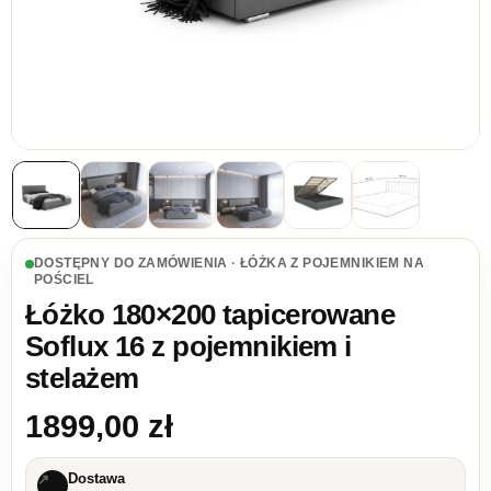
DOSTĘPNY DO ZAMÓWIENIA · ŁÓŻKA Z POJEMNIKIEM NA
POŚCIEL
Łóżko 180×200 tapicerowane
Soflux 16 z pojemnikiem i
stelażem
1899,00
zł
Dostawa
↗