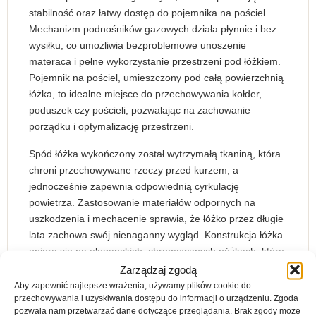
stabilność oraz łatwy dostęp do pojemnika na pościel.
Mechanizm podnośników gazowych działa płynnie i bez
wysiłku, co umożliwia bezproblemowe unoszenie
materaca i pełne wykorzystanie przestrzeni pod łóżkiem.
Pojemnik na pościel, umieszczony pod całą powierzchnią
łóżka, to idealne miejsce do przechowywania kołder,
poduszek czy pościeli, pozwalając na zachowanie
porządku i optymalizację przestrzeni.
Spód łóżka wykończony został wytrzymałą tkaniną, która
chroni przechowywane rzeczy przed kurzem, a
jednocześnie zapewnia odpowiednią cyrkulację
powietrza. Zastosowanie materiałów odpornych na
uszkodzenia i mechacenie sprawia, że łóżko przez długie
lata zachowa swój nienaganny wygląd. Konstrukcja łóżka
opiera się na eleganckich, chromowanych nóżkach, które
nadają całości lekkości i podkreślają nowoczesny
Zarządzaj zgodą
charakter mebla. Nóżki te nie tylko wyglądają stylowo, ale
Aby zapewnić najlepsze wrażenia, używamy plików cookie do
przechowywania i uzyskiwania dostępu do informacji o urządzeniu. Zgoda
również zapewniają stabilność i bezpieczeństwo
pozwala nam przetwarzać dane dotyczące przeglądania. Brak zgody może