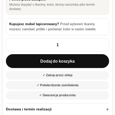
Możesz dopytać o tkaninę, kolor, stronę narożnika albo termin
dostawy.
Kupujesz mebel tapicerowany?
Przed wyborem tkaniny
możesz zamówić próbki i porównać kolor w swoim świetle.
ilość Łóżko 180x200 tapicerowane Soflux 16 z pojemnikiem i 
Dodaj do koszyka
✓ Zakup przez sklep
✓ Potwierdzenie zamówienia
✓ Gwarancja producenta
Dostawa i termin realizacji