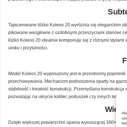
Subte
Tapicerowane łóżko Koleos 20 wyróżnia się eleganckim obi
pikowane wezgłowie z ozdobnymi przeszyciami stanowi cent
łóżko Koleos 20 idealnie komponuje się z różnymi stylami
uroku i przytulności.
F
Model Koleos 20 wyposażony jest w przestronny pojemnik n
przechowywania. Mechanizm podnoszenia oparty na gazowy
stabilność i trwałość konstrukcji. Przemyślana konstrukcja 
pozwalając na ukrycie kołder, poduszek czy innych tekstyli
Więce
Aby
uzy
Dzięki większej powierzchni spania wynoszącej 160×200 cm,
dot