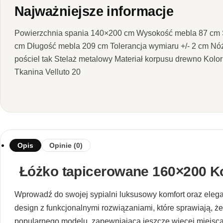
Najważniejsze informacje
Powierzchnia spania 140×200 cm Wysokość mebla 87 cm 
cm Długość mebla 209 cm Tolerancja wymiaru +/- 2 cm Nóż
pościel tak Stelaż metalowy Materiał korpusu drewno Kolor
Tkanina Velluto 20
Opis
Opinie (0)
Łóżko tapicerowane 160×200 Ko
Wprowadź do swojej sypialni luksusowy komfort oraz eleg
design z funkcjonalnymi rozwiązaniami, które sprawiają, ż
popularnego modelu, zapewniająca jeszcze więcej miejs