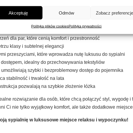
egenerujący sen. Łóżko zostało zaprojektowane z myślą o trwał
ią.
Akceptuję
Odmów
Zobacz preferencj
czowe cechy łóżka Koleos 20:
Polityka plików cookies
Polityka prywatności
eń dla par, które cenią komfort i przestronność
rzu klasy i subtelnej elegancji
mi przeszyciami, które wprowadza nutę luksusu do sypialni
 dostępem, idealny do przechowywania tekstyliów
 umożliwiają szybki i bezproblemowy dostęp do pojemnika
 stabilność i trwałość na lata
onstrukcja pozwalają na szybkie złożenie łóżka
lne rozwiązanie dla osób, które chcą połączyć styl, wygodę i 
i Ci nie tylko wyjątkowy komfort, ale także dodatkowe miejsc
woją sypialnię w luksusowe miejsce relaksu i wypoczynku!