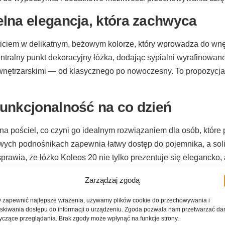
lna elegancja, która zachwyca
ciem w delikatnym, beżowym kolorze, który wprowadza do wnętr
ralny punkt dekoracyjny łóżka, dodając sypialni wyrafinowane
 wnętrzarskimi — od klasycznego po nowoczesny. To propozycja
unkcjonalność na co dzień
a pościel, co czyni go idealnym rozwiązaniem dla osób, które 
ch podnośnikach zapewnia łatwy dostęp do pojemnika, a soli
sprawia, że łóżko Koleos 20 nie tylko prezentuje się elegancko, 
ów.
Zarządzaj zgodą
j miejsca do komfortowego snu
 zapewnić najlepsze wrażenia, używamy plików cookie do przechowywania i
skiwania dostępu do informacji o urządzeniu. Zgoda pozwala nam przetwarzać da
 łóżko Koleos 20 to idealny wybór dla par, które cenią sobie 
yczące przeglądania. Brak zgody może wpłynąć na funkcje strony.