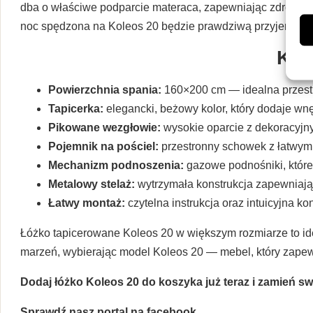
dba o właściwe podparcie materaca, zapewniając zdrowy i r
noc spędzona na Koleos 20 będzie prawdziwą przyjemnośc
Klu
Powierzchnia spania:
160×200 cm — idealna przestrz
Tapicerka:
elegancki, beżowy kolor, który dodaje wnęt
Pikowane wezgłowie:
wysokie oparcie z dekoracyjny
Pojemnik na pościel:
przestronny schowek z łatwym
Mechanizm podnoszenia:
gazowe podnośniki, które
Metalowy stelaż:
wytrzymała konstrukcja zapewniająca
Łatwy montaż:
czytelna instrukcja oraz intuicyjna k
Łóżko tapicerowane Koleos 20 w większym rozmiarze to idea
marzeń, wybierając model Koleos 20 — mebel, który zapewn
Dodaj łóżko Koleos 20 do koszyka już teraz i zamień s
Sprawdź nasz portal na facebook