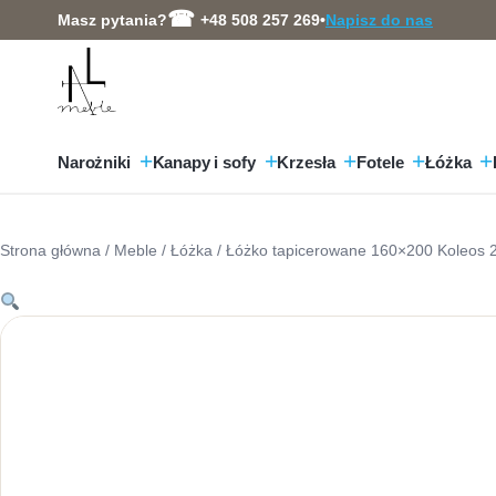
Przejdź
Masz pytania?
+48 508 257 269
•
Napisz do nas
do
treści
Narożniki
Kanapy i sofy
Krzesła
Fotele
Łóżka
Strona główna
/
Meble
/
Łóżka
/ Łóżko tapicerowane 160×200 Koleos 2