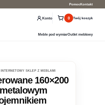
Pomoc
Kontakt
0
Konto
Twój koszyk
Meble pod wymiar
Outlet meblowy
 INTERNETOWY SKLEP Z MEBLAMI
cerowane 160×200
z metalowym
pojemnikiem