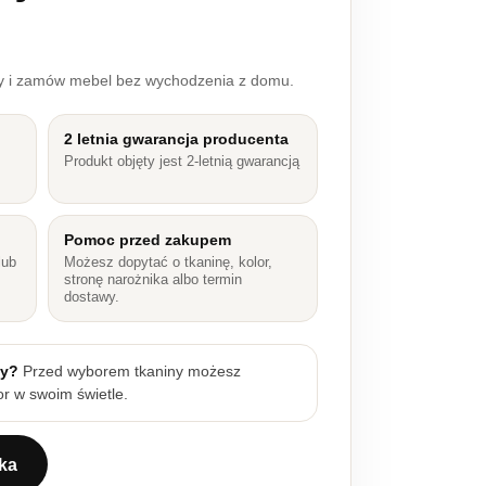
ry i zamów mebel bez wychodzenia z domu.
2 letnia gwarancja producenta
Produkt objęty jest 2-letnią gwarancją
Pomoc przed zakupem
lub
Możesz dopytać o tkaninę, kolor,
stronę narożnika albo termin
dostawy.
ny?
Przed wyborem tkaniny możesz
r w swoim świetle.
ka
200 Koleos 20 z metalowym stelażem i pojemnikiem