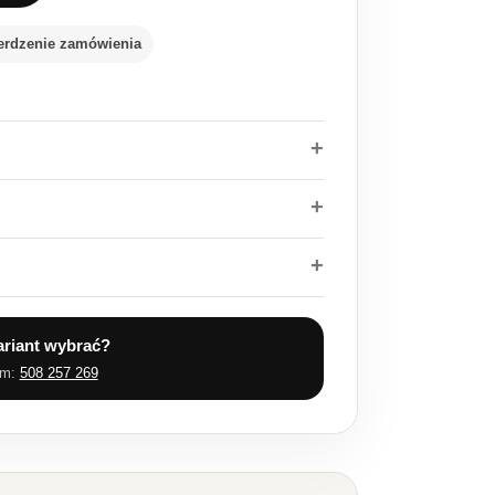
erdzenie zamówienia
ariant wybrać?
em:
508 257 269