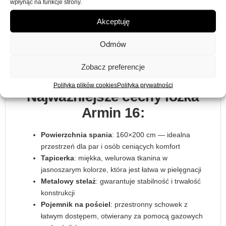
wpłynąć na funkcje strony.
160×200 cm, łóżko Armin 16 zapewnia odpowiednią ilość
miejsca dla pary lub osób, które cenią sobie dodatkową
Akceptuję
przestrzeń podczas snu. Solidny
metalowy stelaż
z
chromowanymi nogami dba o stabilność, a odpowiednio
Odmów
zaprojektowana konstrukcja pozwala na pełne podparcie
materaca, zapewniając tym samym wygodę i komfort snu
Zobacz preferencje
przez całą noc.
Polityka plików cookies
Polityka prywatności
Najważniejsze cechy łóżka
Armin 16:
Powierzchnia spania
: 160×200 cm — idealna
przestrzeń dla par i osób ceniących komfort
Tapicerka
: miękka, welurowa tkanina w
jasnoszarym kolorze, która jest łatwa w pielęgnacji
Metalowy stelaż
: gwarantuje stabilność i trwałość
konstrukcji
Pojemnik na pościel
: przestronny schowek z
łatwym dostępem, otwierany za pomocą gazowych