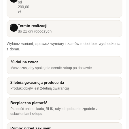
od
200,00
zł
Termin realizacji
✓
do 21 dni roboczych
Wybierz wariant, sprawdź wymiary i zamów mebel bez wychodzenia
z domu.
30 dni na zwrot
Masz czas, aby spokojnie ocenić zakup po dostawie.
2 letnia gwarancja producenta
Produkt objęty jest 2-letnią gwarancją
Bezpieczna płatność
Płatność online, karta, BLIK, raty lub pobranie zgodnie z
ustawieniami sklepu.
Pomoc przed zakupem