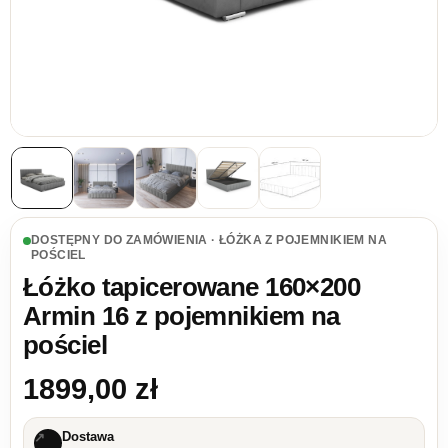
DOSTĘPNY DO ZAMÓWIENIA · ŁÓŻKA Z POJEMNIKIEM NA
POŚCIEL
Łóżko tapicerowane 160×200
Armin 16 z pojemnikiem na
pościel
1899,00
zł
Dostawa
↗