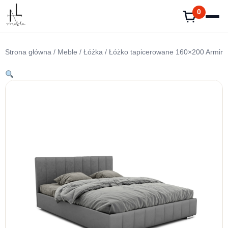
Przejdź
0
do
treści
Strona główna
/
Meble
/
Łóżka
/ Łóżko tapicerowane 160×200 Armin 1