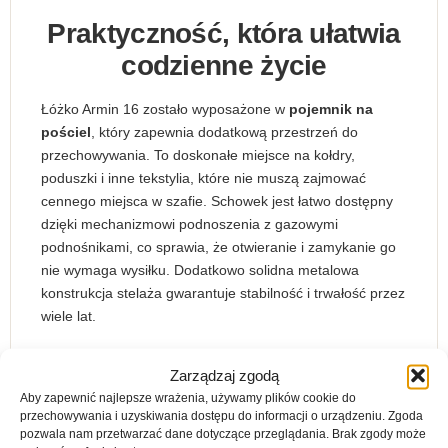
Praktyczność, która ułatwia
codzienne życie
Łóżko Armin 16 zostało wyposażone w
pojemnik na
pościel
, który zapewnia dodatkową przestrzeń do
przechowywania. To doskonałe miejsce na kołdry,
poduszki i inne tekstylia, które nie muszą zajmować
cennego miejsca w szafie. Schowek jest łatwo dostępny
dzięki mechanizmowi podnoszenia z gazowymi
podnośnikami, co sprawia, że otwieranie i zamykanie go
nie wymaga wysiłku. Dodatkowo solidna metalowa
konstrukcja stelaża gwarantuje stabilność i trwałość przez
wiele lat.
Komfortowy sen i solidne
Zarządzaj zgodą
wsparcie
Aby zapewnić najlepsze wrażenia, używamy plików cookie do
przechowywania i uzyskiwania dostępu do informacji o urządzeniu. Zgoda
pozwala nam przetwarzać dane dotyczące przeglądania. Brak zgody może
Dzięki przestronnej powierzchni spania o wymiarach