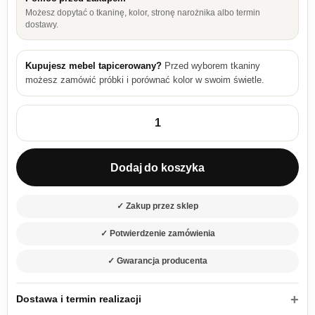
Możesz dopytać o tkaninę, kolor, stronę narożnika albo termin
dostawy.
Kupujesz mebel tapicerowany?
Przed wyborem tkaniny
możesz zamówić próbki i porównać kolor w swoim świetle.
ilość Łóżko tapicerowane 160×200 Armin 16 z pojemnikiem na 
Dodaj do koszyka
✓ Zakup przez sklep
✓ Potwierdzenie zamówienia
✓ Gwarancja producenta
Dostawa i termin realizacji