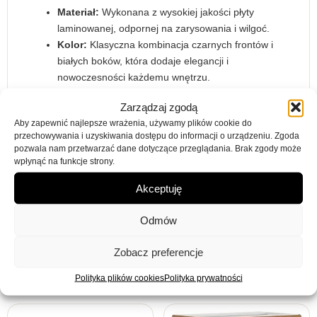
Materiał:
Wykonana z wysokiej jakości płyty
laminowanej, odpornej na zarysowania i wilgoć.
Kolor:
Klasyczna kombinacja czarnych frontów i
białych boków, która dodaje elegancji i
nowoczesności każdemu wnętrzu.
Fronty:
Szafka wyposażona w stylowy, czarny front
Zarządzaj zgodą
z ergonomicznym uchwytem, co ułatwia dostęp do
Aby zapewnić najlepsze wrażenia, używamy plików cookie do
piekarnika.
przechowywania i uzyskiwania dostępu do informacji o urządzeniu. Zgoda
Zawiasy:
Solidne zawiasy gwarantują płynne
pozwala nam przetwarzać dane dotyczące przeglądania. Brak zgody może
otwieranie i zamykanie drzwiczek.
wpłynąć na funkcje strony.
Montaż:
Łatwy montaż dzięki dołączonej
Akceptuję
szczegółowej instrukcji oraz kompletnemu
zestawowi akcesoriów montażowych.
Odmów
Zobacz preferencje
Może spodoba się również…
Polityka plików cookies
Polityka prywatności