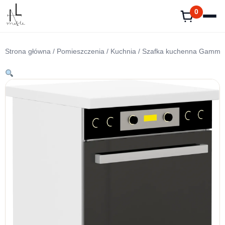
Przejdź
0
do
treści
Strona główna
/
Pomieszczenia
/
Kuchnia
/ Szafka kuchenna Gamma