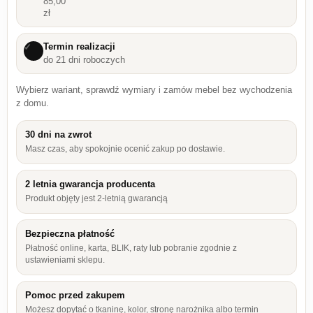
85,00
zł
Termin realizacji
✓
do 21 dni roboczych
Wybierz wariant, sprawdź wymiary i zamów mebel bez wychodzenia
z domu.
30 dni na zwrot
Masz czas, aby spokojnie ocenić zakup po dostawie.
2 letnia gwarancja producenta
Produkt objęty jest 2-letnią gwarancją
Bezpieczna płatność
Płatność online, karta, BLIK, raty lub pobranie zgodnie z
ustawieniami sklepu.
Pomoc przed zakupem
Możesz dopytać o tkaninę, kolor, stronę narożnika albo termin