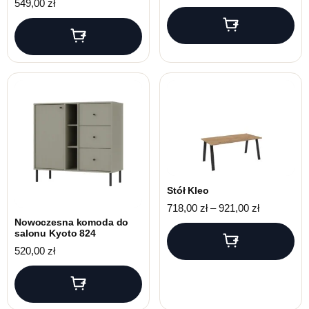
549,00
zł
Stół Kleo
Zakres cen:
718,00
zł
–
921,00
zł
Nowoczesna komoda do
salonu Kyoto 824
520,00
zł