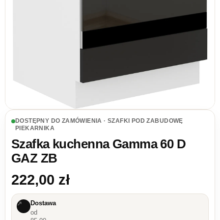
DOSTĘPNY DO ZAMÓWIENIA · SZAFKI POD ZABUDOWĘ
PIEKARNIKA
Szafka kuchenna Gamma 60 D
GAZ ZB
222,00
zł
Dostawa
↗
od