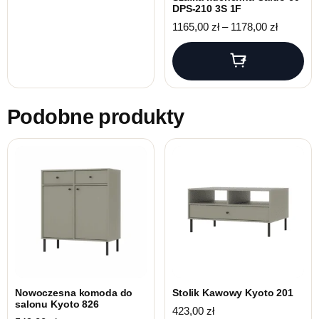
DPS-210 3S 1F
Zakres c
1165,00
zł
–
1178,00
zł
Podobne produkty
Nowoczesna komoda do
Stolik Kawowy Kyoto 201
salonu Kyoto 826
423,00
zł