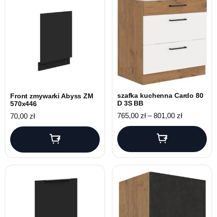
szafka kuchenna Cardo 80
Front zmywarki Abyss ZM
D 3S BB
570x446
Zakres cen:
765,00
zł
–
801,00
zł
70,00
zł