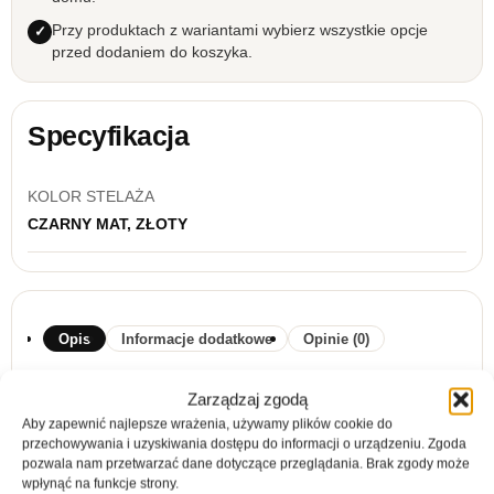
Przy produktach z wariantami wybierz wszystkie opcje
przed dodaniem do koszyka.
Specyfikacja
KOLOR STELAŻA
CZARNY MAT, ZŁOTY
Opis
Informacje dodatkowe
Opinie (0)
Stolik RTV Nova 154 zielony
Zarządzaj zgodą
Aby zapewnić najlepsze wrażenia, używamy plików cookie do
Kolorystyka:
przechowywania i uzyskiwania dostępu do informacji o urządzeniu. Zgoda
pozwala nam przetwarzać dane dotyczące przeglądania. Brak zgody może
korpus i fronty:
zielona
wpłynąć na funkcje strony.