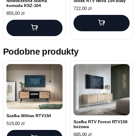
Nowoczesna czarna
Stolik RTV Nova 154 biały
komoda KSZ-104
722,00
zł
855,00
zł
Podobne produkty
Szafka Willow RTV154
Szafka RTV Forest RTV158
519,00
zł
beżowa
685,00
zł