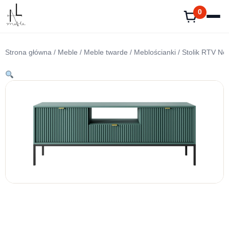
Przejdź
0
do
treści
Strona główna
/
Meble
/
Meble twarde
/
Meblościanki
/ Stolik RTV No