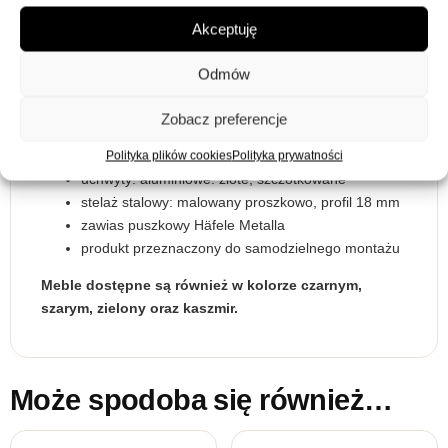
uchwyty:
złote
Akceptuję
Wykonanie:
Odmów
korpus: płyta laminowana 16 mm
fronty: MDF 18 mm, ryflowane
Zobacz preferencje
obrzeże zabezpieczone ABS daje gwarancję
podwyższonej odporności
Polityka plików cookies
Polityka prywatności
uchwyty: aluminiowe. złote, szczotkowane
stelaż stalowy: malowany proszkowo, profil 18 mm
zawias puszkowy Häfele Metalla
produkt przeznaczony do samodzielnego montażu
Meble dostępne są również w kolorze czarnym,
szarym, zielony oraz kaszmir.
Może spodoba się również…