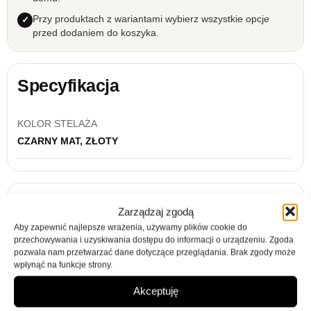
Przy produktach z wariantami wybierz wszystkie opcje
przed dodaniem do koszyka.
Specyfikacja
KOLOR STELAŻA
CZARNY MAT, ZŁOTY
Zarządzaj zgodą
Opis
Informacje dodatkowe
Opinie (0)
Aby zapewnić najlepsze wrażenia, używamy plików cookie do
Stolik RTV Nova 154 biały
przechowywania i uzyskiwania dostępu do informacji o urządzeniu. Zgoda
pozwala nam przetwarzać dane dotyczące przeglądania. Brak zgody może
wpłynąć na funkcje strony.
Kolorystyka:
Akceptuję
korpus i fronty:
biała