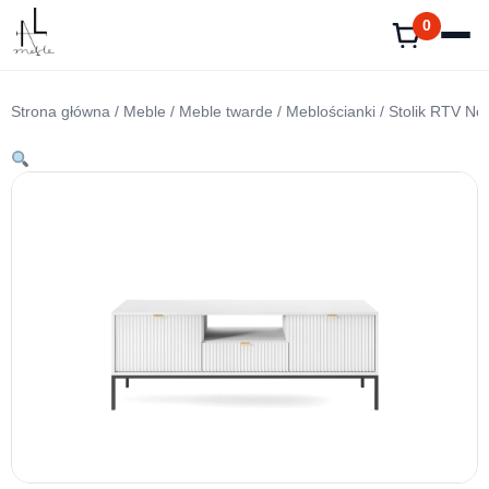
Przejdź
0
do
treści
Strona główna
/
Meble
/
Meble twarde
/
Meblościanki
/ Stolik RTV No