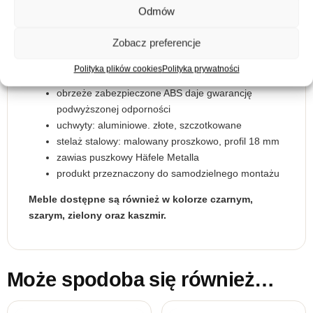
uchwyty:
złote
Odmów
Wykonanie:
Zobacz preferencje
korpus: płyta laminowana 16 mm
Polityka plików cookies
Polityka prywatności
fronty: MDF 18 mm, ryflowane
obrzeże zabezpieczone ABS daje gwarancję
podwyższonej odporności
uchwyty: aluminiowe. złote, szczotkowane
stelaż stalowy: malowany proszkowo, profil 18 mm
zawias puszkowy Häfele Metalla
produkt przeznaczony do samodzielnego montażu
Meble dostępne są również w kolorze czarnym,
szarym, zielony oraz kaszmir.
Może spodoba się również…