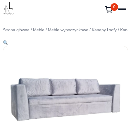
Przejdź
0
do
treści
Strona główna
/
Meble
/
Meble wypoczynkowe
/
Kanapy i sofy
/ Kanap