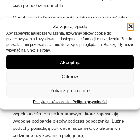
ciała po rozłożeniu mebla.
Model posiada
funkcję spania
, dlatego może służyć jako
wygodne miejsce do noclegu nawet dla dwóch osób. Po
Zarządzaj zgodą
rozłożeniu sofa tworzy dużą powierzchnię spania o
Aby zapewnić najlepsze wrażenia, używamy plików cookie do
wymiarach 160 × 200 cm, a automat wspomagający
przechowywania i uzyskiwania dostępu do informacji o urządzeniu. Zgoda
pozwala nam przetwarzać dane dotyczące przeglądania. Brak zgody może
rozkładanie pozwala szybko i łatwo przygotować mebel
wpłynąć na funkcje strony.
do snu oraz złożyć go po użyciu.
Akceptuję
Praktycznym dodatkiem jest
schowek na pościel
, w
którym można przechowywać kołdry, poduszki, koce,
Odmów
tekstylia domowe lub inne przedmioty używane na co
dzień. Dzięki temu sofa Rem pomaga utrzymać porządek
Zobacz preferencje
i dobrze wykorzystać przestrzeń w salonie.
Polityka plików cookies
Polityka prywatności
Sofa wyposażona jest w poduchy wielokomorowe
wypełnione śrutem poliuretanowym, które zapewniają
wygodne podparcie pleców podczas odpoczynku. Luźne
poduchy posiadają pokrowce na zamek, co ułatwia ich
codzienne użytkowanie i pielęgnację.