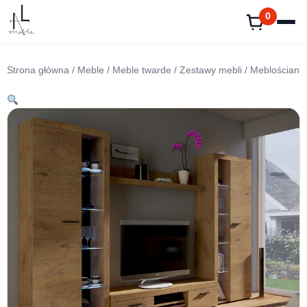
Przejdź
0
do
treści
Strona główna
/
Meble
/
Meble twarde
/
Zestawy mebli
/ Meblościank