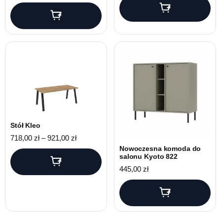
Stół Kleo
Zakres cen: od 718,00 zł do 921,00 zł
718,00
zł
–
921,00
zł
Nowoczesna komoda do
salonu Kyoto 822
445,00
zł