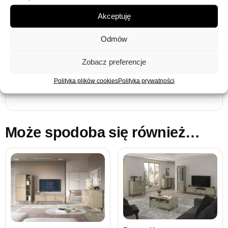
stylu wnętrza.
Akceptuję
Funkcjonalność:
Duża ilość półek i szafek
umożliwia przechowywanie różnych przedmiotów w
Odmów
sposób uporządkowany.
Podświetlane Witryny:
Stylowe podświetlenie
Zobacz preferencje
LED dodaje elegancji i umożliwia eksponowanie
dekoracji.
Polityka plików cookies
Polityka prywatności
Może spodoba się również…