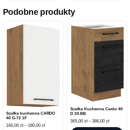
Podobne produkty
Szafka Kuchenna Cardo 40
Szafka kuchenna CARDO
D 3S BB
40 G-72 1F
Zakres cen:
365,00
zł
–
386,00
zł
Zakres cen: od 160,00 zł do 180,00 zł
160,00
zł
–
180,00
zł