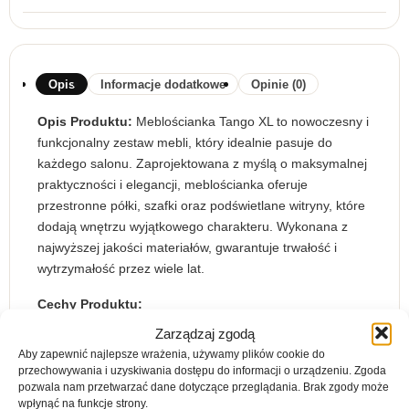
Opis
Informacje dodatkowe
Opinie (0)
Opis Produktu:
Meblościanka Tango XL to nowoczesny i
funkcjonalny zestaw mebli, który idealnie pasuje do
każdego salonu. Zaprojektowana z myślą o maksymalnej
praktyczności i elegancji, meblościanka oferuje
przestronne półki, szafki oraz podświetlane witryny, które
dodają wnętrzu wyjątkowego charakteru. Wykonana z
najwyższej jakości materiałów, gwarantuje trwałość i
wytrzymałość przez wiele lat.
Cechy Produktu:
Zarządzaj zgodą
Solidna Konstrukcja:
Wykonana z wytrzymałych
Aby zapewnić najlepsze wrażenia, używamy plików cookie do
materiałów, które zapewniają długowieczność.
przechowywania i uzyskiwania dostępu do informacji o urządzeniu. Zgoda
Elegancki Design:
Różnorodność wykończeń
pozwala nam przetwarzać dane dotyczące przeglądania. Brak zgody może
pozwala dopasować meblościankę do każdego
wpłynąć na funkcje strony.