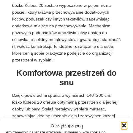
Łóżko Koleos 20 zostało wyposażone w pojemnik na
pościel, który ułatwia przechowywanie dodatkowych
koców, poduszek czy innych tekstyliów, zapewniając
dodatkowe miejsce na przechowywanie. Mechanizm
gazowych podnośników umożliwia łatwy dostęp do
schowka, a solidny metalowy stelaż gwarantuje stabilność
i trwałość konstrukcji. To idealne rozwiązanie dla osób,
które cenią sobie praktyczne podejście do organizacji
przestrzeni w sypialni.
Komfortowa przestrzeń do
snu
Dzięki powierzchni spania o wymiarach 140×200 cm,
łóżko Koleos 20 oferuje optymalną przestrzeń dla jednej
osoby lub pary. Stelaż metalowy wspiera materac,
zapewniając idealne ułożenie ciała i zdrowy sen każdej
nocy. Dodatkowo spód łóżka został pokryty wytrzymałą
Zarządzaj zgodą
tkaniną, która chroni przechowywane w pojemniku rzeczy
Aby zapewnić najlepsze wrażenia, używamy plików cookie do