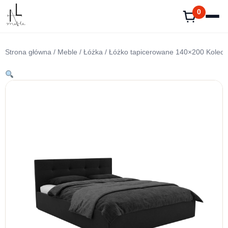
Przejdź
0
do
treści
Strona główna
/
Meble
/
Łóżka
/ Łóżko tapicerowane 140×200 Koleos