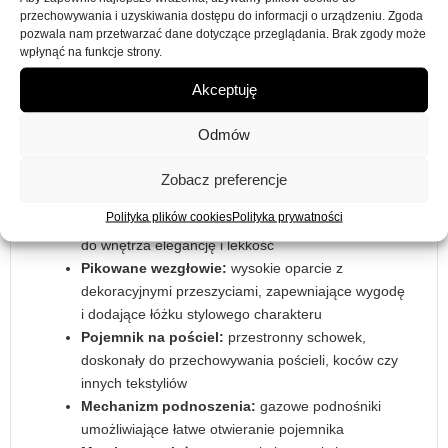
przed kurzem i sprawia, że wnętrze łóżka prezentuje się
przechowywania i uzyskiwania dostępu do informacji o urządzeniu. Zgoda
pozwala nam przetwarzać dane dotyczące przeglądania. Brak zgody może
estetycznie.
wpłynąć na funkcje strony.
Kluczowe cechy łóżka
Akceptuję
Koleos 20:
Odmów
Powierzchnia spania:
140×200 cm — idealna
przestrzeń do komfortowego wypoczynku dla
Zobacz preferencje
jednej osoby lub pary
Polityka plików cookies
Polityka prywatności
Tapicerka:
subtelny beżowy kolor, wprowadzający
do wnętrza elegancję i lekkość
Pikowane wezgłowie:
wysokie oparcie z
dekoracyjnymi przeszyciami, zapewniające wygodę
i dodające łóżku stylowego charakteru
Pojemnik na pościel:
przestronny schowek,
doskonały do przechowywania pościeli, koców czy
innych tekstyliów
Mechanizm podnoszenia:
gazowe podnośniki
umożliwiające łatwe otwieranie pojemnika