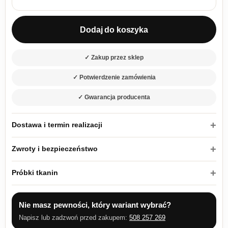
ilość Łóżko tapicerowane 140x200 Koleos 20 z metalowym ste
Dodaj do koszyka
✓ Zakup przez sklep
✓ Potwierdzenie zamówienia
✓ Gwarancja producenta
Dostawa i termin realizacji
Zwroty i bezpieczeństwo
Próbki tkanin
Nie masz pewności, który wariant wybrać?
Napisz lub zadzwoń przed zakupem:
508 257 269