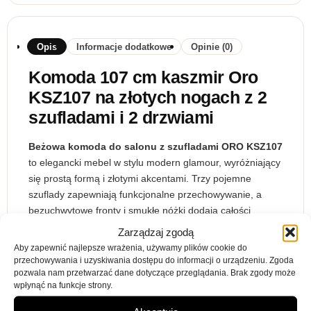
Opis
Informacje dodatkowe
Opinie (0)
Komoda 107 cm kaszmir Oro
KSZ107 na złotych nogach z 2
szufladami i 2 drzwiami
Beżowa komoda do salonu z szufladami ORO KSZ107
to elegancki mebel w stylu modern glamour, wyróżniający
się prostą formą i złotymi akcentami. Trzy pojemne
szuflady zapewniają funkcjonalne przechowywanie, a
bezuchwytowe fronty i smukłe nóżki dodają całości
nowoczesnej lekkości. Idealna do stylowych i jasnych
Zarządzaj zgodą
wnętrz.
Aby zapewnić najlepsze wrażenia, używamy plików cookie do
przechowywania i uzyskiwania dostępu do informacji o urządzeniu. Zgoda
Wykonanie:
pozwala nam przetwarzać dane dotyczące przeglądania. Brak zgody może
wpłynąć na funkcje strony.
korpus: płyta laminowana o grubości 16 mm,