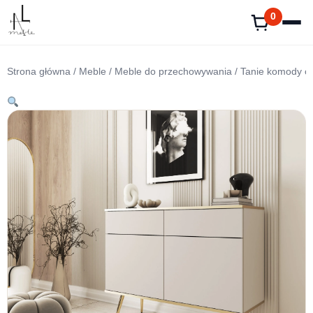
Przejdź
0
do
treści
Strona główna
/
Meble
/
Meble do przechowywania
/
Tanie komody o