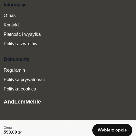
Informacje
O nas
Kontakt
Płatność i wysyłka
Polityka zwrotów
Dokumenty
Regulamin
Polityka prywatności
Polityka cookies
AndLemMeble
© 2026 Sklep Meblowy AndLemMeble.
Sklep internetowy z
Cena
Wybierz opcje
meblami.
593,00
zł