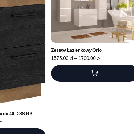
Zestaw Łazienkowy Orio
Zakres cen: od 
1575,00
zł
–
1700,00
zł
ardo 40 D 3S BB
Zakres cen: od 365,00 zł do 386,00 zł
zł