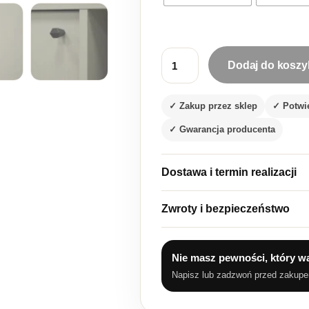
Dodaj do koszy
ilość Nowoczesna komoda do s
✓ Zakup przez sklep
✓ Potwi
✓ Gwarancja producenta
Dostawa i termin realizacji
Zwroty i bezpieczeństwo
Nie masz pewności, który w
Napisz lub zadzwoń przed zakup