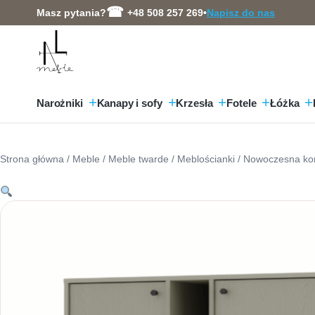
Przejdź
Masz pytania?
+48 508 257 269
•
Napisz do nas
do
treści
Narożniki
Kanapy i sofy
Krzesła
Fotele
Łóżka
Strona główna
/
Meble
/
Meble twarde
/
Meblościanki
/ Nowoczesna ko