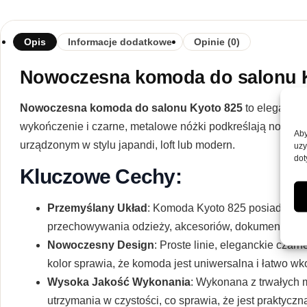
Opis
Informacje dodatkowe
Opinie (0)
Nowoczesna komoda do salonu 
Nowoczesna komoda do salonu Kyoto 825
to elegancki
wykończenie i czarne, metalowe nóżki podkreślają nowoczes
Aby
urządzonym w stylu japandi, loft lub modern.
uzy
dot
Kluczowe Cechy:
Przemyślany Układ
: Komoda Kyoto 825 posiada dwie
przechowywania odzieży, akcesoriów, dokumentów or
Nowoczesny Design
: Proste linie, eleganckie cza
kolor sprawia, że komoda jest uniwersalna i łatwo w
Wysoka Jakość Wykonania
: Wykonana z trwałych 
utrzymania w czystości, co sprawia, że jest praktyc