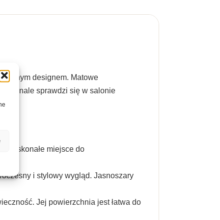
 subtelnym designem. Matowe
 doskonale sprawdzi się w salonie
ne
e
 To doskonałe miejsce do
woczesny i stylowy wygląd. Jasnoszary
eczność. Jej powierzchnia jest łatwa do