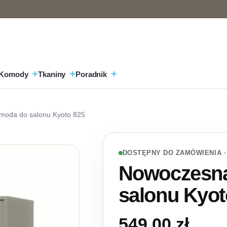
Komody
Tkaniny
Poradnik
moda do salonu Kyoto 825
DOSTĘPNY DO ZAMÓWIENIA ·
Nowoczesn
salonu Kyot
549,00
zł