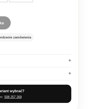
ka
alonu Kyoto 825
erdzenie zamówienia
ariant wybrać?
em:
508 257 269