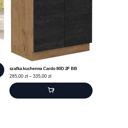
1575,00 zł do 1700,00 zł
szafka kuchenna Cardo 80D 2F BB
Zakres cen: od 285,00 zł do 335,00 zł
285,00
zł
–
335,00
zł