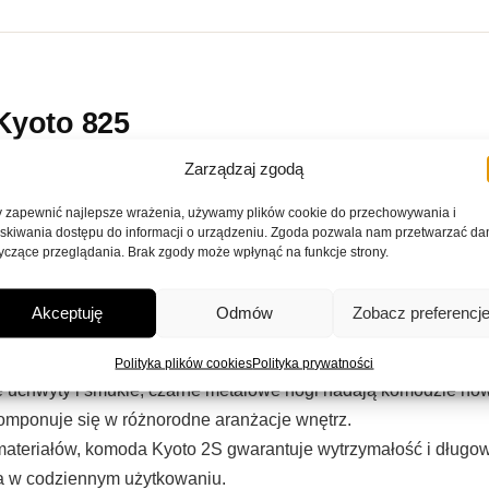
Kyoto 825
Zarządzaj zgodą
 mebel w stylu minimalistycznym, który łączy funkcjonalność z
ny charakter, a praktyczny układ szuflad i szafek sprawia, że
 zapewnić najlepsze wrażenia, używamy plików cookie do przechowywania i
skiwania dostępu do informacji o urządzeniu. Zgoda pozwala nam przetwarzać da
yczące przeglądania. Brak zgody może wpłynąć na funkcje strony.
Akceptuję
Odmów
Zobacz preferencj
 pojemne szafki, dwie praktyczne szuflady oraz otwarte półki.
az eksponowania dekoracji, książek czy innych przedmiotów.
Polityka plików cookies
Polityka prywatności
rne uchwyty i smukłe, czarne metalowe nogi nadają komodzie no
komponuje się w różnorodne aranżacje wnętrz.
materiałów, komoda Kyoto 2S gwarantuje wytrzymałość i długowi
zna w codziennym użytkowaniu.