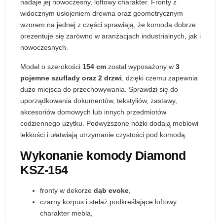
nadaje jej nowoczesny, loftowy charakter. Fronty z
widocznym usłojeniem drewna oraz geometrycznym
wzorem na jednej z części sprawiają, że komoda dobrze
prezentuje się zarówno w aranżacjach industrialnych, jak i
nowoczesnych.
Model o szerokości
154 cm
został wyposażony w
3
pojemne szuflady oraz 2 drzwi
, dzięki czemu zapewnia
dużo miejsca do przechowywania. Sprawdzi się do
uporządkowania dokumentów, tekstyliów, zastawy,
akcesoriów domowych lub innych przedmiotów
codziennego użytku. Podwyższone nóżki dodają meblowi
lekkości i ułatwiają utrzymanie czystości pod komodą.
Wykonanie komody Diamond
KSZ-154
fronty w dekorze
dąb evoke
,
czarny korpus i stelaż podkreślające loftowy
charakter mebla,