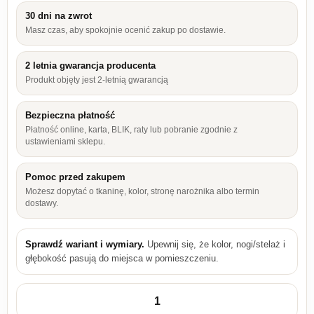
30 dni na zwrot
Masz czas, aby spokojnie ocenić zakup po dostawie.
2 letnia gwarancja producenta
Produkt objęty jest 2-letnią gwarancją
Bezpieczna płatność
Płatność online, karta, BLIK, raty lub pobranie zgodnie z
ustawieniami sklepu.
Pomoc przed zakupem
Możesz dopytać o tkaninę, kolor, stronę narożnika albo termin
dostawy.
Sprawdź wariant i wymiary.
Upewnij się, że kolor, nogi/stelaż i
głębokość pasują do miejsca w pomieszczeniu.
ilość Komoda 154 cm dąb evoke Diamond KSZ-154 z 3 szuflada