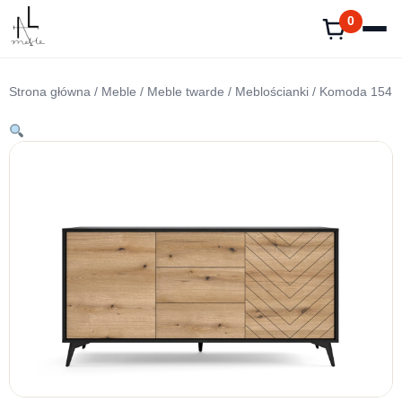
Przejdź
0
do
treści
Strona główna
/
Meble
/
Meble twarde
/
Meblościanki
/ Komoda 154 c