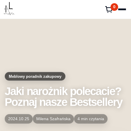
Przejdź
0
do
treści
Meblowy poradnik zakupowy
Jaki narożnik polecacie?
Poznaj nasze Bestsellery
2024.10.25
Milena Szafrańska
4 min czytania