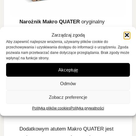
Narożnik Makro QUATER
oryginalny
wzornictwem poduszek oraz
Zarządzaj zgodą
podłokietników. Jego kompaktowe
Aby zapewnić najlepsze wrażenia, używamy plików cookie do
przechowywania i uzyskiwania dostępu do informacji o urządzeniu. Zgoda
wymiary i uniwersalna forma sprawiają, że
pozwala nam przetwarzać dane dotyczące przeglądania. Brak zgody może
doskonale nadaje się zarówno do
wpłynąć na funkcje strony.
mniejszych, jak i większych salonów.
Akceptuję
Wyposażony w funkcję spania, jest
Odmów
idealnym wyborem dla tych, którzy
szukają mebla, który sprawdzi się nie
Zobacz preferencje
tylko jako miejsce do siedzenia, ale
Polityka plików cookies
Polityka prywatności
również jako wygodne łóżko.
Dodatkowym atutem Makro QUATER jest