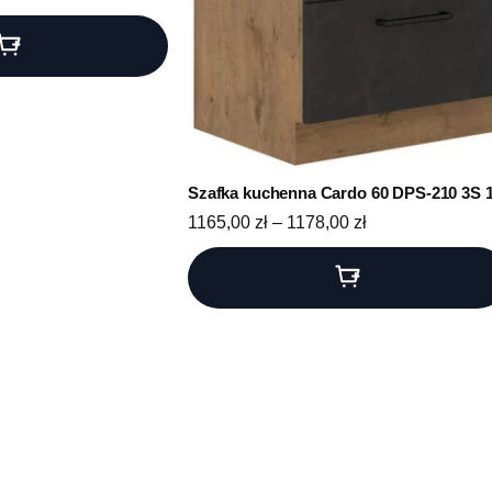
Szafka kuchenna Cardo 60 DPS-210 3S 
Zakres cen: od 
1165,00
zł
–
1178,00
zł