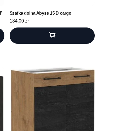
F
Szafka dolna Abyss 15 D cargo
184,00
zł