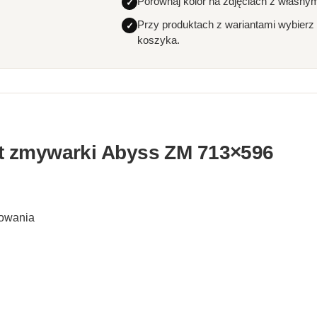
Porównaj kolor na zdjęciach z własny
Przy produktach z wariantami wybierz
koszyka.
t zmywarki Abyss ZM 713×596
rowania