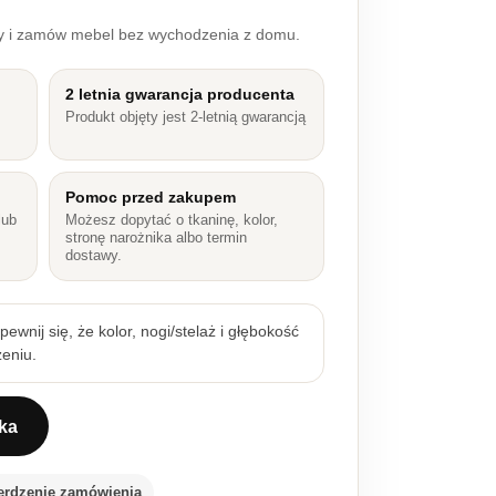
ry i zamów mebel bez wychodzenia z domu.
2 letnia gwarancja producenta
Produkt objęty jest 2-letnią gwarancją
Pomoc przed zakupem
lub
Możesz dopytać o tkaninę, kolor,
stronę narożnika albo termin
dostawy.
ewnij się, że kolor, nogi/stelaż i głębokość
eniu.
ka
 713x596
erdzenie zamówienia