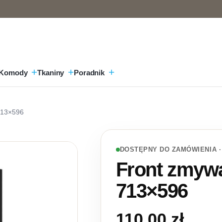
Komody
Tkaniny
Poradnik
713×596
DOSTĘPNY DO ZAMÓWIENIA ·
Front zmyw
713×596
110,00
zł