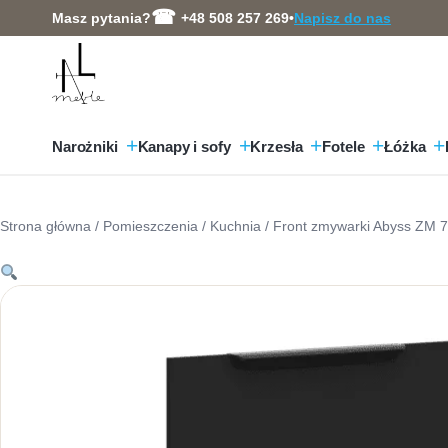
Przejdź
Masz pytania?
+48 508 257 269
•
Napisz do nas
do
treści
Narożniki
Kanapy i sofy
Krzesła
Fotele
Łóżka
Strona główna
/
Pomieszczenia
/
Kuchnia
/ Front zmywarki Abyss ZM 