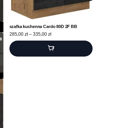
szafka kuchenna Cardo 80D 2F BB
Zakres cen: od 285,00 zł do 335,00 zł
285,00
zł
–
335,00
zł