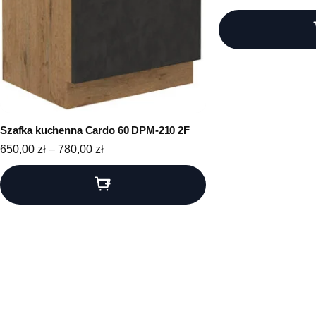
Szafka kuchenna Cardo 60 DPM-210 2F
Zakres cen: od 650,00 zł do 780,00 zł
650,00
zł
–
780,00
zł