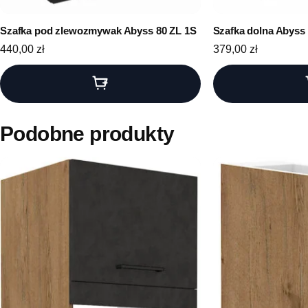
Szafka pod zlewozmywak Abyss 80 ZL 1S
Szafka dolna Abyss
440,00
zł
379,00
zł
Podobne produkty