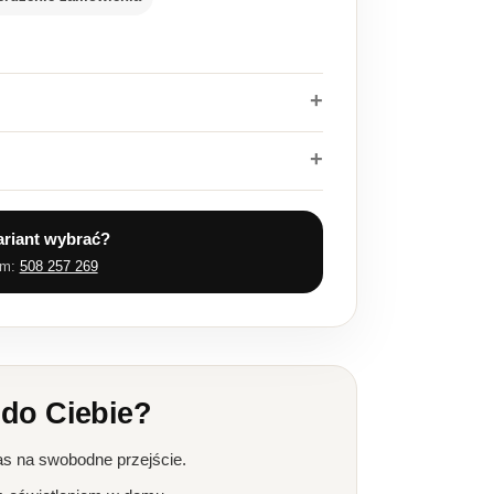
ariant wybrać?
em:
508 257 269
 do Ciebie?
as na swobodne przejście.