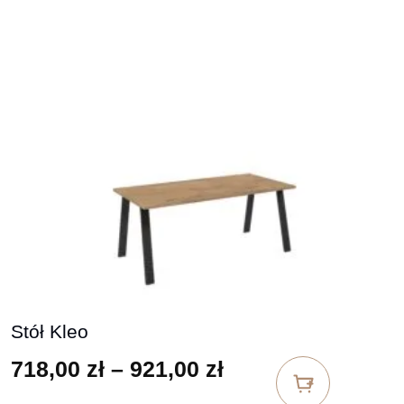
Stół Kleo
Zakres cen: od 71
718,00
zł
–
921,00
zł