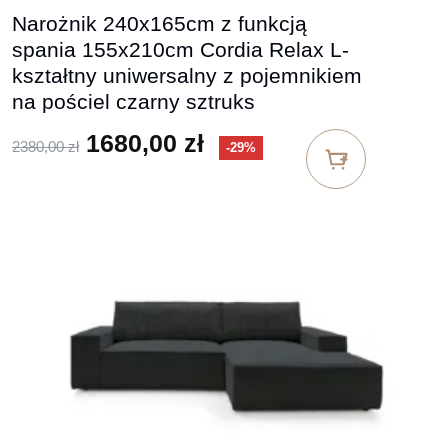
Narożnik 240x165cm z funkcją
spania 155x210cm Cordia Relax L-
kształtny uniwersalny z pojemnikiem
na pościel czarny sztruks
Pierwotna cena wynosiła: 2380,
Aktualna cena wynosi
1680,00
zł
2380,00
zł
-29%