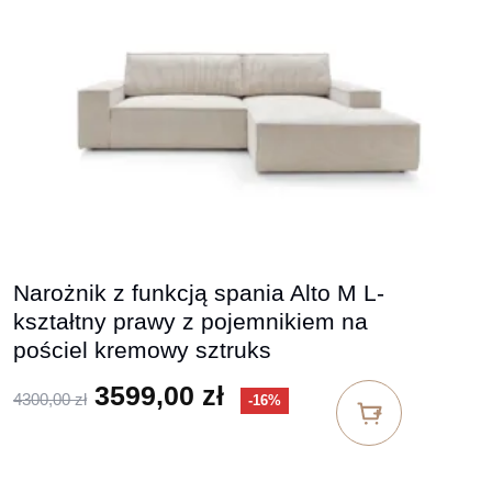
Narożnik z funkcją spania Alto M L-
kształtny prawy z pojemnikiem na
pościel kremowy sztruks
Pierwotna cena wynosiła: 4300,
Aktualna cena wynosi
3599,00
zł
4300,00
zł
-16%