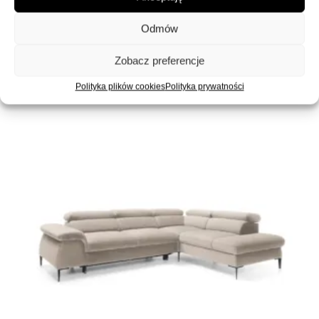
kształtny prawy z pojemnikiem na
Odmów
pościel brązowy sztruks
4300,00
zł
Zobacz preferencje
Polityka plików cookies
Polityka prywatności