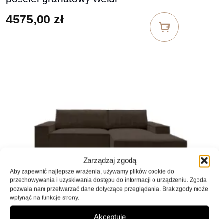
4575,00
zł
Zarządzaj zgodą
Aby zapewnić najlepsze wrażenia, używamy plików cookie do
przechowywania i uzyskiwania dostępu do informacji o urządzeniu. Zgoda
pozwala nam przetwarzać dane dotyczące przeglądania. Brak zgody może
wpłynąć na funkcje strony.
Narożnik z funkcją spania Alto M L-
Akceptuję