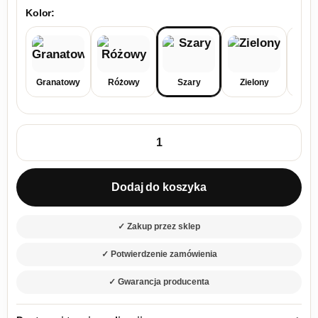
Kolor:
Granatowy
Różowy
Szary
Zielony
Żó
ilość Kanapa z funkcją spania Madera z pojemnikiem na poście
Dodaj do koszyka
✓ Zakup przez sklep
✓ Potwierdzenie zamówienia
✓ Gwarancja producenta