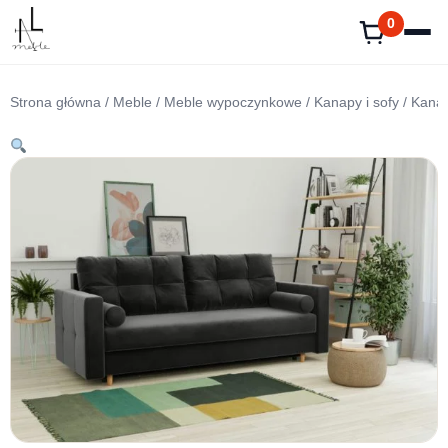
Przejdź
0
do
treści
Strona główna
/
Meble
/
Meble wypoczynkowe
/
Kanapy i sofy
/ Kanap