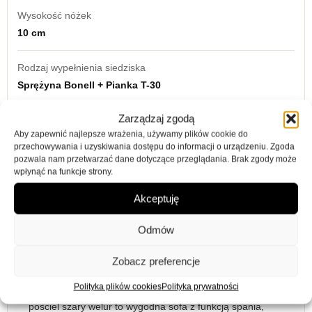
Wysokość nóżek
10 cm
Rodzaj wypełnienia siedziska
Sprężyna Bonell + Pianka T-30
Zarządzaj zgodą
kolor
Aby zapewnić najlepsze wrażenia, używamy plików cookie do
szary
przechowywania i uzyskiwania dostępu do informacji o urządzeniu. Zgoda
pozwala nam przetwarzać dane dotyczące przeglądania. Brak zgody może
model
wpłynąć na funkcje strony.
Madera
Akceptuję
Odmów
Zobacz preferencje
Opis
Informacje dodatkowe
Opinie (0)
Polityka plików cookies
Polityka prywatności
Kanapa z funkcją spania Madera z pojemnikiem na
pościel szary welur to wygodna sofa z funkcją spania,