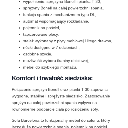
wypełnienie: sprężyna Bonell i pianka T-30,
sprężyny Bonell na całej powierzchni spania,
funkcja spania z mechanizmem typu DL,
automat wspomagający rozkładanie,
pojemnik na pościel,
tapicerowane plecy,
stelaż wykonany z płyty meblowej i litego drewna,
nóżki dostępne w 7 odcieniach,
ozdobne szycie,
możliwość wyboru tkaniny obiciowej,
mebel do szybkiego montażu.
Komfort i trwałość siedziska:
Połączenie sprężyn Bonell oraz pianki T-30 zapewnia
wygodne, stabilne i sprężyste siedzisko. Zastosowanie
sprężyn na całej powierzchni spania wpływa na
równomierne podparcie ciała po rozłożeniu sofy.
Sofa Barcelona to funkcjonalny mebel do salonu, który
łączy dużą powierzchnię spania, pojemnik na pościel,