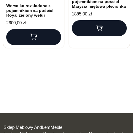
pojemnikiem na pościel
Wersalka rozkładana z
Marysia miętowa plecionka
pojemnikiem na pościel
1895,00
zł
Royal zielony welur
2600,00
zł
Sklep Meblowy AndLemMeble