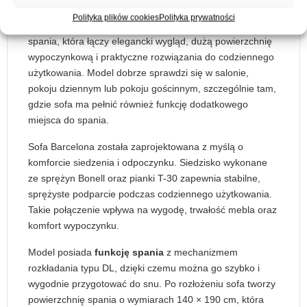
Kanapa z funkcją spania Barcelona z pojemnikiem na
Polityka plików cookies
Polityka prywatności
pościel granatowy welur to wygodna sofa z funkcją
spania, która łączy elegancki wygląd, dużą powierzchnię
wypoczynkową i praktyczne rozwiązania do codziennego
użytkowania. Model dobrze sprawdzi się w salonie,
pokoju dziennym lub pokoju gościnnym, szczególnie tam,
gdzie sofa ma pełnić również funkcję dodatkowego
miejsca do spania.
Sofa Barcelona została zaprojektowana z myślą o
komforcie siedzenia i odpoczynku. Siedzisko wykonane
ze sprężyn Bonell oraz pianki T-30 zapewnia stabilne,
sprężyste podparcie podczas codziennego użytkowania.
Takie połączenie wpływa na wygodę, trwałość mebla oraz
komfort wypoczynku.
Model posiada
funkcję spania
z mechanizmem
rozkładania typu DL, dzięki czemu można go szybko i
wygodnie przygotować do snu. Po rozłożeniu sofa tworzy
powierzchnię spania o wymiarach 140 × 190 cm, która