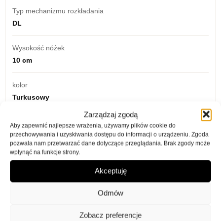
Typ mechanizmu rozkładania
DL
Wysokość nóżek
10 cm
kolor
Turkusowy
Zarządzaj zgodą
model
Aby zapewnić najlepsze wrażenia, używamy plików cookie do
Barcelona
przechowywania i uzyskiwania dostępu do informacji o urządzeniu. Zgoda
pozwala nam przetwarzać dane dotyczące przeglądania. Brak zgody może
wpłynąć na funkcje strony.
Akceptuję
Opis
Informacje dodatkowe
Opinie (0)
Odmów
Informacje o produkcie
Zobacz preferencje