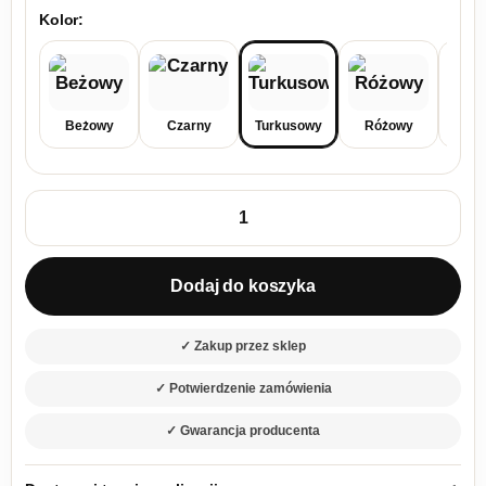
Kolor:
Beżowy
Czarny
Turkusowy
Różowy
Sz
ilość Kanapa z funkcją spania Barcelona z pojemnikiem na po
Dodaj do koszyka
✓ Zakup przez sklep
✓ Potwierdzenie zamówienia
✓ Gwarancja producenta