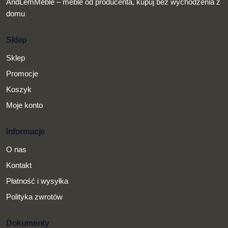
AndLemMeble – meble od producenta, kupuj bez wychodzenia z
domu
Sklep
Sklep
Promocje
Koszyk
Moje konto
Informacje
O nas
Kontakt
Płatność i wysyłka
Polityka zwrotów
Dokumenty