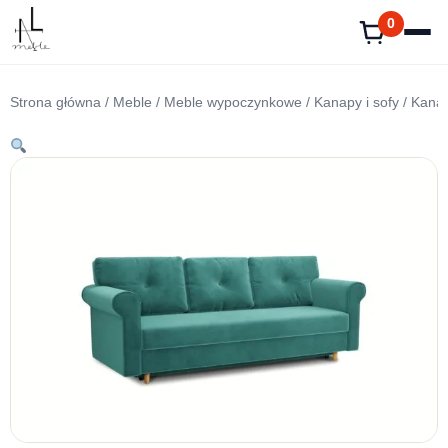
Przejdź
0
do
treści
Strona główna
/
Meble
/
Meble wypoczynkowe
/
Kanapy i sofy
/ Kanap