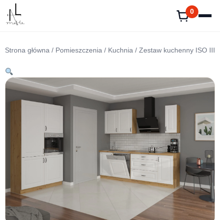
Przejdź
0
do
treści
Strona główna
/
Pomieszczenia
/
Kuchnia
/ Zestaw kuchenny ISO III