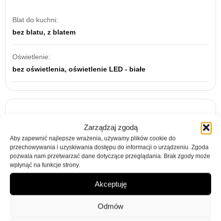
Blat do kuchni:
bez blatu, z blatem
Oświetlenie:
bez oświetlenia, oświetlenie LED - białe
Opis
Informacje dodatkowe
Opinie (0)
Zarządzaj zgodą
Aby zapewnić najlepsze wrażenia, używamy plików cookie do
Zestaw kuchenny ISO
przechowywania i uzyskiwania dostępu do informacji o urządzeniu. Zgoda
pozwala nam przetwarzać dane dotyczące przeglądania. Brak zgody może
Wykonanie:
wpłynąć na funkcje strony.
Akceptuję
korpus: płyta laminowana o grubości 16 mm
oklejona melaminą,
Odmów
front: płyta MDF oklejona folią PCV,