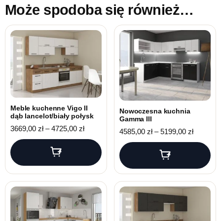
Może spodoba się również…
Meble kuchenne Vigo II
Nowoczesna kuchnia
dąb lancelot/biały połysk
Gamma III
Zakres cen: od 3669,00 zł do 4725,00 zł
3669,00
zł
–
4725,00
zł
Zakres c
4585,00
zł
–
5199,00
zł