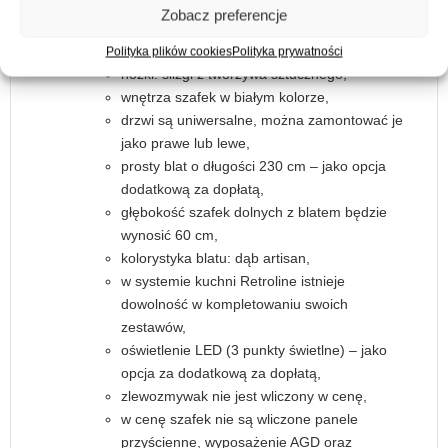
system cichego domykania frontów,
Zobacz preferencje
szuflady typu PREMIUM BOX,
uchwyty metalowe w kolorze czarnym,
Polityka plików cookies
Polityka prywatności
nóżki: ślizgi z tworzywa sztucznego,
wnętrza szafek w białym kolorze,
drzwi są uniwersalne, można zamontować je
jako prawe lub lewe,
prosty blat o długości 230 cm – jako opcja
dodatkową za dopłatą,
głębokość szafek dolnych z blatem będzie
wynosić 60 cm,
kolorystyka blatu: dąb artisan,
w systemie kuchni Retroline istnieje
dowolność w kompletowaniu swoich
zestawów,
oświetlenie LED (3 punkty świetlne) – jako
opcja za dodatkową za dopłatą,
zlewozmywak nie jest wliczony w cenę,
w cenę szafek nie są wliczone panele
przyścienne, wyposażenie AGD oraz