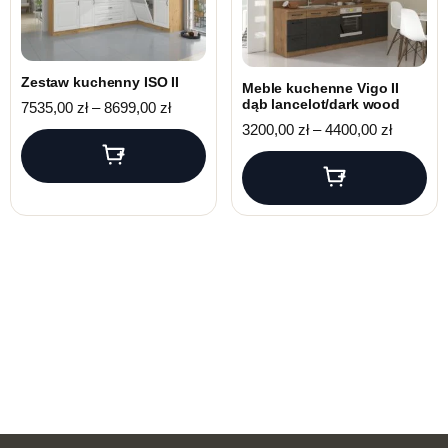
Zestaw kuchenny ISO II
Meble kuchenne Vigo II
dąb lancelot/dark wood
Zakres cen: od 7535,00 zł do 8699,00 zł
7535,00
zł
–
8699,00
zł
Zakres c
3200,00
zł
–
4400,00
zł