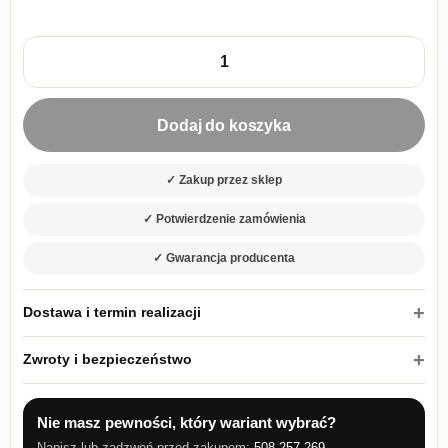
ilość Zestaw kuchenny ISO III
Dodaj do koszyka
✓ Zakup przez sklep
✓ Potwierdzenie zamówienia
✓ Gwarancja producenta
Dostawa i termin realizacji
Zwroty i bezpieczeństwo
Nie masz pewności, który wariant wybrać?
Napisz lub zadzwoń przed zakupem:
508 257 269