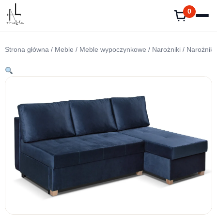
Przejdź
0
do
treści
Strona główna
/
Meble
/
Meble wypoczynkowe
/
Narożniki
/ Narożnik 