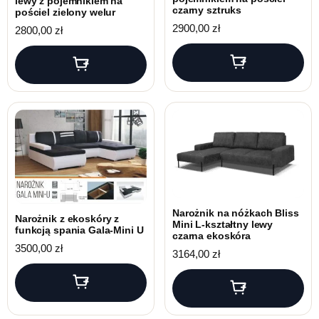
lewy z pojemnikiem na
czarny sztruks
pościel zielony welur
2900,00
zł
2800,00
zł
Narożnik na nóżkach Bliss
Narożnik z ekoskóry z
Mini L-kształtny lewy
funkcją spania Gala-Mini U
czarna ekoskóra
3500,00
zł
3164,00
zł