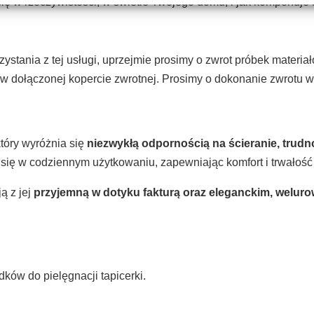
 się w rzeczywistości, w świetle Twojego domu, i jak komponuje
zystania z tej usługi, uprzejmie prosimy o zwrot próbek materi
s w dołączonej kopercie zwrotnej. Prosimy o dokonanie zwrotu w
który wyróżnia się
niezwykłą odpornością na ścieranie, trudn
 się w codziennym użytkowaniu, zapewniając komfort i trwałość 
ą z jej
przyjemną w dotyku fakturą oraz eleganckim, welu
ków do pielęgnacji tapicerki.