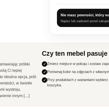
Nie masz pewności, który w
Napisz lub zadzwoń przed zakup
Czy ten mebel pasuje
Zmierz miejsce w pokoju i zostaw zap
Zamawiając próbki
olą Ci lepiej
Porównaj kolor na zdjęciach z własny
o idealna opcja, jeśli
Przy produktach z wariantami wybierz
wistości, w świetle
koszyka.
mi wystroju.
wienie innym […]