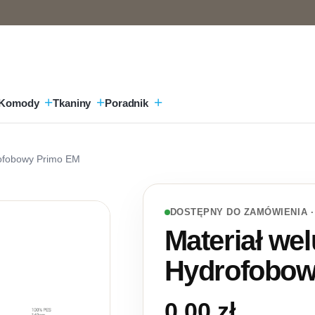
Komody
Tkaniny
Poradnik
rofobowy Primo EM
DOSTĘPNY DO ZAMÓWIENIA ·
Materiał we
Hydrofobow
0,00
zł