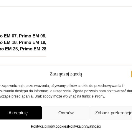
o EM 07, Primo EM 08,
o EM 18, Primo EM 19,
mo EM 25, Primo EM 28
Zarządzaj zgodą
 zapewnić najlepsze wrażenia, używamy plików cookie do przechowywania i
skiwania dostępu do informacji o urządzeniu. Zgoda pozwala nam przetwarzać da
yczące przeglądania. Brak zgody może wpłynąć na funkcje strony.
 Primo EM
Akceptuję
Odmów
Zobacz preferencj
tkanin, które pozwolą Ci lepiej dopasować materiał do Twojego 
Polityka plików cookies
Polityka prywatności