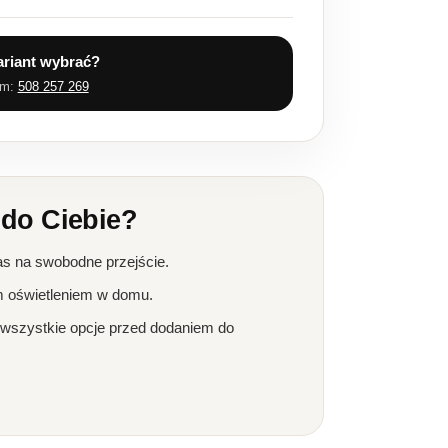
ariant wybrać?
em:
508 257 269
 do Ciebie?
as na swobodne przejście.
m oświetleniem w domu.
 wszystkie opcje przed dodaniem do