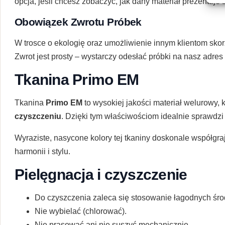
opcja, jeśli chcesz zobaczyć, jak dany materiał prezentuje
Obowiązek Zwrotu Próbek
W trosce o ekologię oraz umożliwienie innym klientom skor
Zwrot jest prosty – wystarczy odesłać próbki na nasz adre
Tkanina Primo EM
Tkanina
Primo EM
to wysokiej jakości materiał welurowy, 
czyszczeniu
. Dzięki tym właściwościom idealnie sprawdzi
Wyraziste, nasycone kolory tej tkaniny doskonale współgraj
harmonii i stylu.
Pielęgnacja i czyszczenie
Do czyszczenia zaleca się stosowanie łagodnych środ
Nie wybielać (chlorować).
Nie prasować ani nie suszyć mechanicznie.