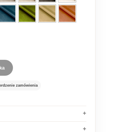
ka
fobowy Primo EM
erdzenie zamówienia