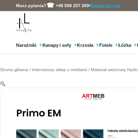
Przejdź
Masz pytania?
+48 508 257 269
•
Napisz do nas
do
treści
Narożniki
Kanapy i sofy
Krzesła
Fotele
Łóżka
Strona główna
/
Internetowy sklep z meblami
/ Materiał welurowy Hyd