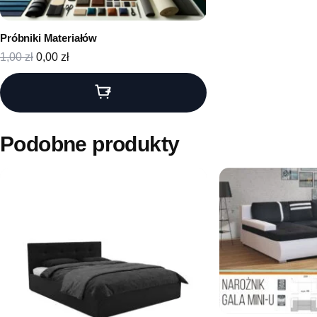
Próbniki Materiałów
Pierwotna cena wynosiła: 1,00 zł.
Aktualna cena wynosi: 0,00 zł.
1,00
zł
0,00
zł
Podobne produkty