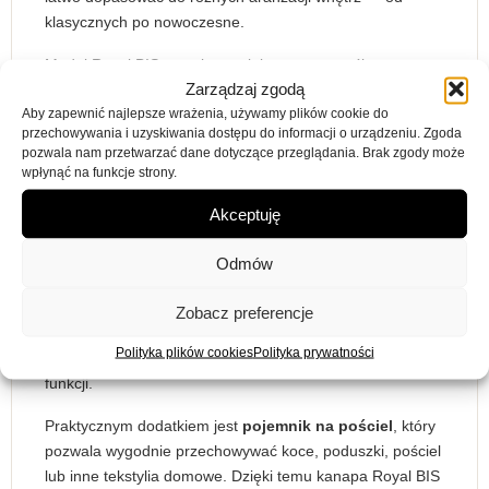
klasycznych po nowoczesne.
Model Royal BIS został zaprojektowany z myślą o
Zarządzaj zgodą
codziennym odpoczynku. Wypełnienie ze sprężyny falistej
Aby zapewnić najlepsze wrażenia, używamy plików cookie do
oraz pianki zapewnia wygodne podparcie podczas
przechowywania i uzyskiwania dostępu do informacji o urządzeniu. Zgoda
siedzenia, relaksu i oglądania telewizji. Stabilna
pozwala nam przetwarzać dane dotyczące przeglądania. Brak zgody może
konstrukcja oparta na płycie meblowej i litym drewnie
wpłynąć na funkcje strony.
wpływa na trwałość mebla oraz komfort użytkowania na
Akceptuję
co dzień.
Kanapa posiada
funkcję spania
, dlatego może służyć
Odmów
również jako dodatkowe miejsce do noclegu dla gości. Po
rozłożeniu tworzy powierzchnię spania o wymiarach 119 ×
Zobacz preferencje
190 cm, co sprawia, że dobrze sprawdzi się w
Polityka plików cookies
Polityka prywatności
mieszkaniach, w których jeden mebel ma pełnić kilka
funkcji.
Praktycznym dodatkiem jest
pojemnik na pościel
, który
pozwala wygodnie przechowywać koce, poduszki, pościel
lub inne tekstylia domowe. Dzięki temu kanapa Royal BIS