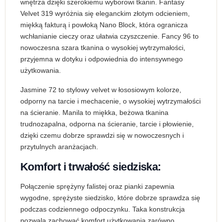
wnętrza dzięki szerokiemu wyborowi tkanin. Fantasy
Velvet 319 wyróżnia się eleganckim złotym odcieniem,
miękką fakturą i powłoką Nano Block, która ogranicza
wchłanianie cieczy oraz ułatwia czyszczenie. Fancy 96 to
nowoczesna szara tkanina o wysokiej wytrzymałości,
przyjemna w dotyku i odpowiednia do intensywnego
użytkowania.
Jasmine 72 to stylowy velvet w łososiowym kolorze,
odporny na tarcie i mechacenie, o wysokiej wytrzymałości
na ścieranie. Manila to miękka, beżowa tkanina
trudnozapalna, odporna na ścieranie, tarcie i płowienie,
dzięki czemu dobrze sprawdzi się w nowoczesnych i
przytulnych aranżacjach.
Komfort i trwałość siedziska:
Połączenie sprężyny falistej oraz pianki zapewnia
wygodne, sprężyste siedzisko, które dobrze sprawdza się
podczas codziennego odpoczynku. Taka konstrukcja
pozwala zachować komfort użytkowania zarówno