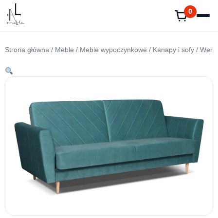
Przejdź
0
do
treści
Strona główna
/
Meble
/
Meble wypoczynkowe
/
Kanapy i sofy
/ Wersa