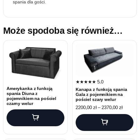
spania dla gości.
Może spodoba się również…
★★★★★
5.0
Amerykanka z funkcją
Kanapa z funkcją spania
spania Diuna z
Gala z pojemnikiem na
pojemnikiem na pościel
pościel szary welur
czarny welur
Zakres c
2200,00
zł
–
2370,00
zł