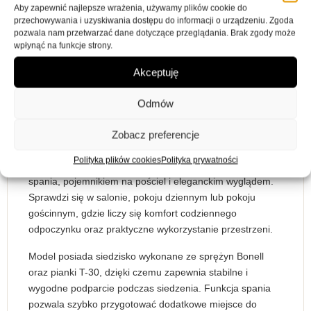
Aby zapewnić najlepsze wrażenia, używamy plików cookie do
Brązowy
przechowywania i uzyskiwania dostępu do informacji o urządzeniu. Zgoda
pozwala nam przetwarzać dane dotyczące przeglądania. Brak zgody może
wpłynąć na funkcje strony.
model
Marysia
Akceptuję
Odmów
Zobacz preferencje
Opis
Informacje dodatkowe
Opinie (0)
Polityka plików cookies
Polityka prywatności
Sofa Marysia
to wygodna sofa rozkładana z funkcją
spania, pojemnikiem na pościel i eleganckim wyglądem.
Sprawdzi się w salonie, pokoju dziennym lub pokoju
gościnnym, gdzie liczy się komfort codziennego
odpoczynku oraz praktyczne wykorzystanie przestrzeni.
Model posiada siedzisko wykonane ze sprężyn Bonell
oraz pianki T-30, dzięki czemu zapewnia stabilne i
wygodne podparcie podczas siedzenia. Funkcja spania
pozwala szybko przygotować dodatkowe miejsce do