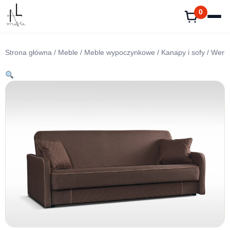
Przejdź
0
do
treści
Strona główna
/
Meble
/
Meble wypoczynkowe
/
Kanapy i sofy
/ Wersa