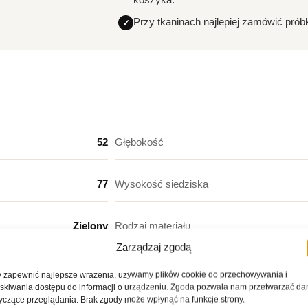
Przy tkaninach najlepiej zamówić prób
52
Głębokość
77
Wysokość siedziska
Zielony
Rodzaj materiału
Zarządzaj zgodą
47
Głębokość siedziska
 zapewnić najlepsze wrażenia, używamy plików cookie do przechowywania i
skiwania dostępu do informacji o urządzeniu. Zgoda pozwala nam przetwarzać da
yczące przeglądania. Brak zgody może wpłynąć na funkcje strony.