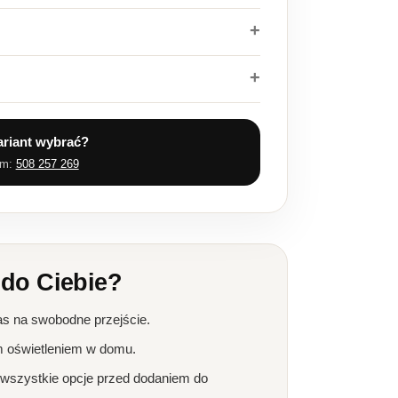
ariant wybrać?
em:
508 257 269
 do Ciebie?
as na swobodne przejście.
m oświetleniem w domu.
 wszystkie opcje przed dodaniem do