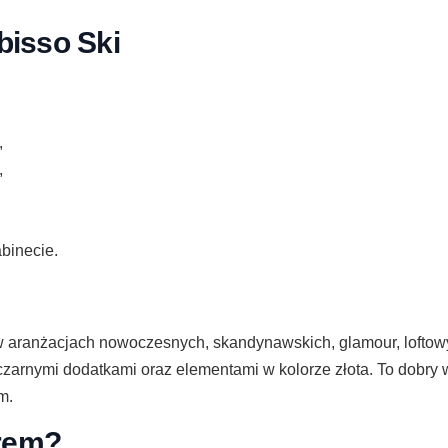
bisso Ski
,
,
abinecie.
w aranżacjach nowoczesnych, skandynawskich, glamour, loftowyc
czarnymi dodatkami oraz elementami w kolorze złota. To dobry 
m.
rem?