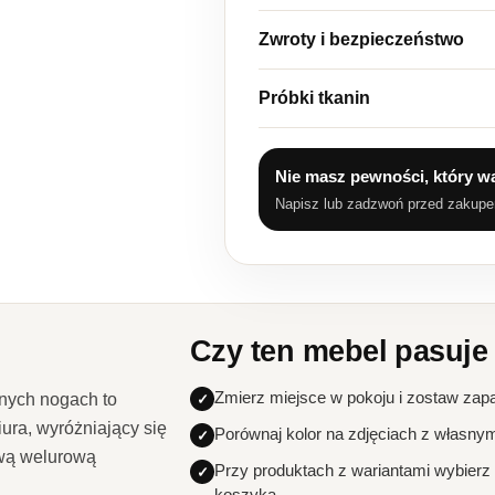
Zwroty i bezpieczeństwo
Próbki tkanin
Nie masz pewności, który w
Napisz lub zadzwoń przed zakup
Czy ten mebel pasuje
Zmierz miejsce w pokoju i zostaw zap
rnych nogach to
iura, wyróżniający się
Porównaj kolor na zdjęciach z własny
ową welurową
Przy produktach z wariantami wybierz
koszyka.