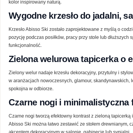
kolor inspirowany naturą.
Wygodne krzesło do jadalni, sa
Krzesło Abisso Ski zostało zaprojektowane z myślą o cod
pozycję podczas posiłków, pracy przy stole lub dłuższych sp
funkcjonalność.
Zielona welurowa tapicerka o 
Zielony welur nadaje krzesłu dekoracyjny, przytulny i stylo
w aranżacjach nowoczesnych, glamour, skandynawskich, lof
spokojna w odbiorze.
Czarne nogi i minimalistyczna
Czarne nogi tworzą efektowny kontrast z zieloną tapicerk
Abisso Ski można łatwo zestawić ze stołem drewnianym, c
akcentem dekoracyjnym w salonie, gabinecie lub sypialni.