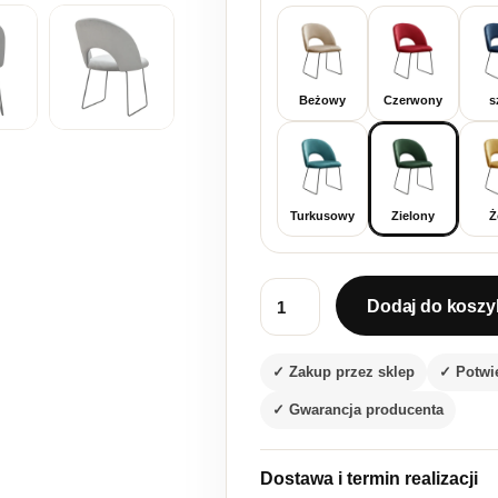
Beżowy
Czerwony
s
Turkusowy
Zielony
Ż
Dodaj do koszy
ilość Zielone welurowe krzesł
✓ Zakup przez sklep
✓ Potwi
✓ Gwarancja producenta
Dostawa i termin realizacji