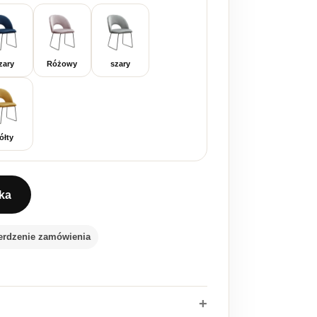
zary
Różowy
szary
ółty
ka
o tapicerowane Abisso Ski na czarnych nogach
erdzenie zamówienia