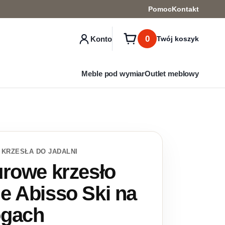
Pomoc
Kontakt
0
Konto
Twój koszyk
Meble pod wymiar
Outlet meblowy
 KRZESŁA DO JADALNI
urowe krzesło
e Abisso Ski na
ogach