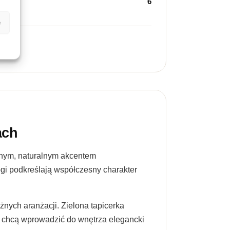
6
e
ach
dnym, naturalnym akcentem
ogi podkreślają współczesny charakter
żnych aranżacji. Zielona tapicerka
re chcą wprowadzić do wnętrza elegancki