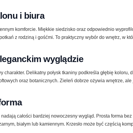
lonu i biura
ziennym komforcie. Miękkie siedzisko oraz odpowiednio wyprof
otkań z rodziną i gośćmi. To praktyczny wybór do wnętrz, w któr
eleganckim wyglądzie
wy charakter. Delikatny połysk tkaniny podkreśla głębię koloru,
towych oraz botanicznych. Zieleń dobrze ożywia wnętrze, ale 
 forma
ą i nadają całości bardziej nowoczesny wygląd. Prosta forma b
zarnym, białym lub kamiennym. Krzesło może być częścią komp