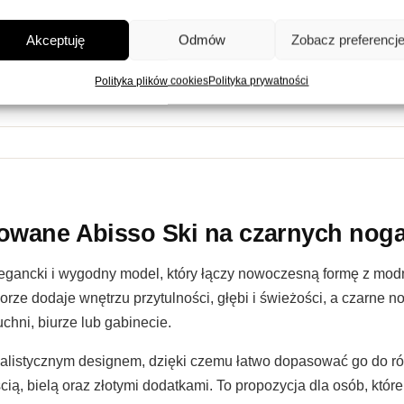
 bardzo dużym stopniu
Waga produktu
gęstości
Akceptuję
Odmów
Zobacz preferencj
Abisso Ski
Polityka plików cookies
Polityka prywatności
rowane Abisso Ski na czarnych nog
legancki i wygodny model, który łączy nowoczesną formę z mo
rze dodaje wnętrzu przytulności, głębi i świeżości, a czarne n
uchni, biurze lub gabinecie.
imalistycznym designem, dzięki czemu łatwo dopasować go do ró
ią, bielą oraz złotymi dodatkami. To propozycja dla osób, któ