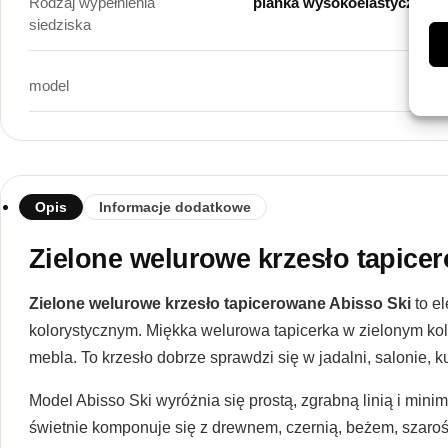
Rodzaj wypełnienia
pianka wysokoelastyczna o
siedziska
model
Opis
Informacje dodatkowe
Zielone welurowe krzesło tapice
Zielone welurowe krzesło tapicerowane Abisso Ski
to e
kolorystycznym. Miękka welurowa tapicerka w zielonym kolo
mebla. To krzesło dobrze sprawdzi się w jadalni, salonie, k
Model Abisso Ski wyróżnia się prostą, zgrabną linią i min
świetnie komponuje się z drewnem, czernią, beżem, szarośc