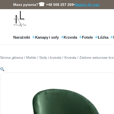
Przejdź
Masz pytania?
+48 508 257 269
•
Napisz do nas
do
treści
Narożniki
Kanapy i sofy
Krzesła
Fotele
Łóżka
Strona główna
/
Meble
/
Stoły i krzesła
/
Krzesła
/ Zielone welurowe krz