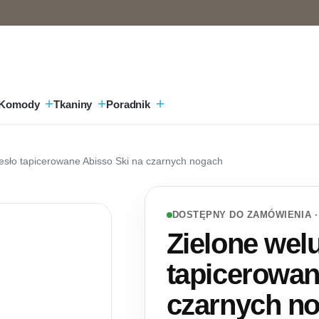
Komody
Tkaniny
Poradnik
esło tapicerowane Abisso Ski na czarnych nogach
DOSTĘPNY DO ZAMÓWIENIA ·
Zielone wel
tapicerowan
czarnych n