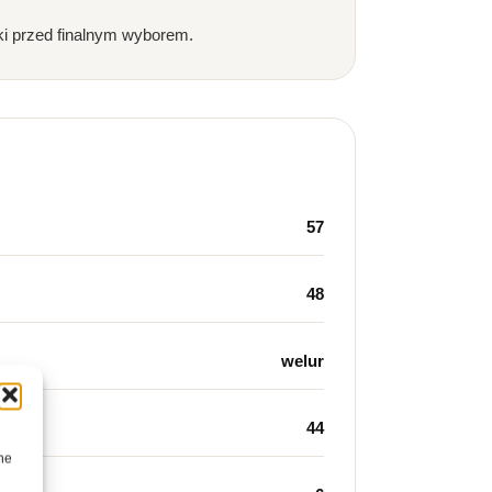
ki przed finalnym wyborem.
57
48
welur
44
ne