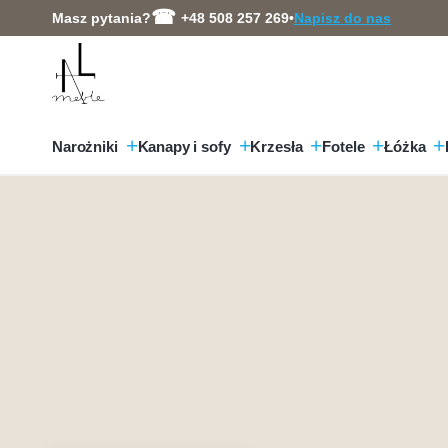
Przejdź
Masz pytania?
+48 508 257 269
•
Napisz do nas
do
treści
Narożniki
Kanapy i sofy
Krzesła
Fotele
Łóżka