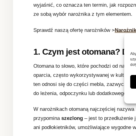
wyjaśnić, co oznacza ten termin, jak rozpoz
ze sobą wybór narożnika z tym elementem.
Sprawdź naszą ofertę narożników >
Narożnik
1.
Czym jest otomana? Defi
Aby
uzy
dot
Otomana to słowo, które pochodzi od nazwy tu
oparcia, często wykorzystywanej w kulturz
ten odnosi się do części mebla, zazwyczaj n
do leżenia, odpoczynku lub dodatkowego sie
W narożnikach otomaną najczęściej nazywa
przypomina
szezlong
– jest to przedłużenie 
ani podłokietników, umożliwiające wygodne wy