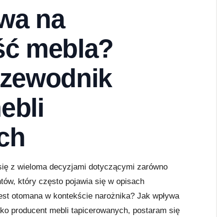
ywa na
ść mebla?
rzewodnik
ebli
ch
 się z wieloma decyzjami dotyczącymi zarówno
ntów, który często pojawia się w opisach
jest otomana w kontekście narożnika? Jak wpływa
ako producent mebli tapicerowanych, postaram się