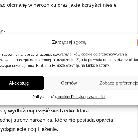
nać otomanę w narożniku oraz jakie korzyści niesie
i
<
Zarządzaj zgodą
nicja i pochodzenie
 zapewnić najlepsze wrażenia, używamy plików cookie do przechowywania i
skiwania dostępu do informacji o urządzeniu. Zgoda pozwala nam przetwarzać da
yczące przeglądania. Brak zgody może wpłynąć na funkcje strony.
reckiego mebla – niskiej, szerokiej sofy, bez
e osmańskiej do wypoczynku. Współcześnie termin
Akceptuję
Odmów
Zobacz preferencj
arożnika, która pełni funkcję wygodnego miejsca
dziska.
Polityka plików cookies
Polityka prywatności
 się
wydłużoną część siedziska
, która
jednej strony narożnika, które nie posiada oparcia
ciągnięcie nóg i leżenie.