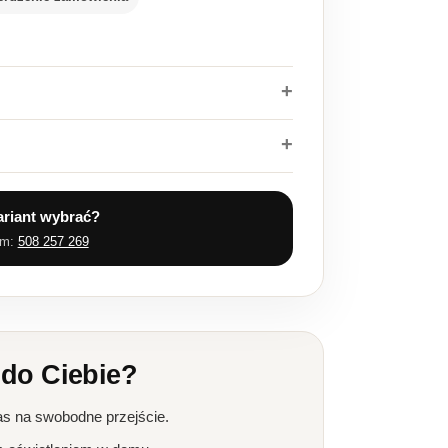
ariant wybrać?
em:
508 257 269
 do Ciebie?
as na swobodne przejście.