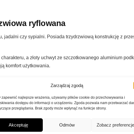
rzwiowa ryflowana
, jadalni czy sypialni. Posiada trzydrzwiową konstrukcję z pr
charakteru, a złoty uchwyt ze szczotkowanego aluminium podkr
ją komfort użytkowania.
Zarządzaj zgodą
6 mm
 zapewnić najlepsze wrażenia, używamy plików cookie do przechowywania i
skiwania dostępu do informacji o urządzeniu. Zgoda pozwala nam przetwarzać da
yczące przeglądania. Brak zgody może wpłynąć na funkcje strony.
frezowaniem
ńczony ślizgami z tworzywa sztucznego
 wykończeniu szczotkowanym
Akceptuję
Odmów
Zobacz preferencj
go domykania