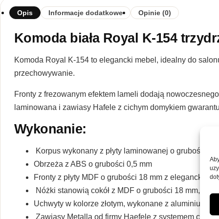
Opis
Informacje dodatkowe
Opinie (0)
Komoda biała Royal K-154 trzyd
Komoda Royal K-154 to elegancki mebel, idealny do salonu
przechowywanie.
Fronty z frezowanym efektem lameli dodają nowoczesnego 
laminowana i zawiasy Hafele z cichym domykiem gwarantu
Wykonanie:
Korpus wykonany z płyty laminowanej o grubości 1
Aby
Obrzeża z ABS o grubości 0,5 mm
uzy
dot
Fronty z płyty MDF o grubości 18 mm z eleganckim 
Nóżki stanowią cokół z MDF o grubości 18 mm, zako
Uchwyty w kolorze złotym, wykonane z aluminium w
Zawiasy Metalla od firmy Haefele z systemem ciche