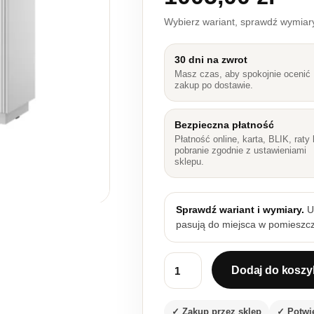
Wybierz wariant, sprawdź wymia
30 dni na zwrot
Masz czas, aby spokojnie ocenić
zakup po dostawie.
Bezpieczna płatność
Płatność online, karta, BLIK, raty 
pobranie zgodnie z ustawieniami
sklepu.
Sprawdź wariant i wymiary.
Up
pasują do miejsca w pomieszcz
Dodaj do koszy
ilość Komoda biała Royal K-15
✓ Zakup przez sklep
✓ Potwi