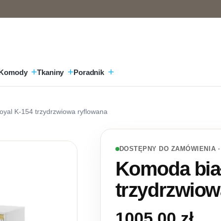
Komody
Tkaniny
Poradnik
oyal K-154 trzydrzwiowa ryflowana
DOSTĘPNY DO ZAMÓWIENIA ·
Komoda biał
trzydrzwiow
1005,00
zł