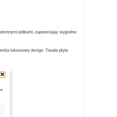
zestronnymi półkami, zapewniając wygodne
eśla luksusowy design. Trwała płyta
ne
e