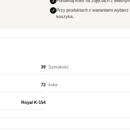
Porównaj kolor na zdjęciach z własny
Przy produktach z wariantami wybierz
koszyka.
39
Szerokość
72
kolor
Royal K-154