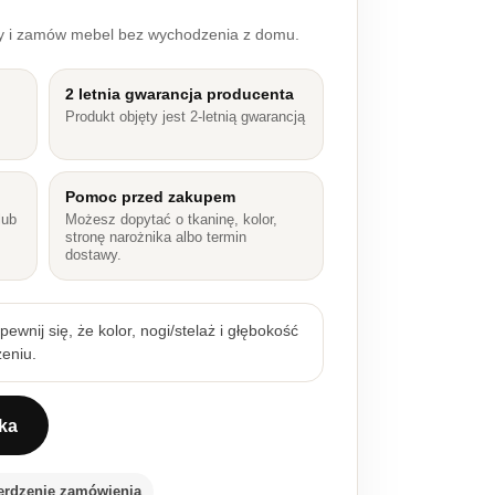
ry i zamów mebel bez wychodzenia z domu.
2 letnia gwarancja producenta
Produkt objęty jest 2-letnią gwarancją
Pomoc przed zakupem
lub
Możesz dopytać o tkaninę, kolor,
stronę narożnika albo termin
dostawy.
ewnij się, że kolor, nogi/stelaż i głębokość
eniu.
ka
4 trzydrzwiowa ryflowana
erdzenie zamówienia