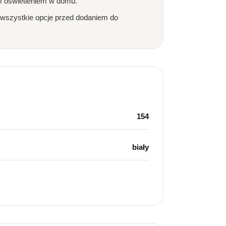
m oświetleniem w domu.
 wszystkie opcje przed dodaniem do
154
biały