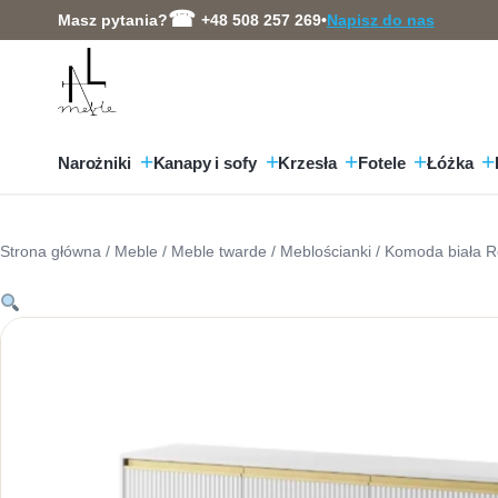
Przejdź
Masz pytania?
+48 508 257 269
•
Napisz do nas
do
treści
Narożniki
Kanapy i sofy
Krzesła
Fotele
Łóżka
Strona główna
/
Meble
/
Meble twarde
/
Meblościanki
/ Komoda biała R